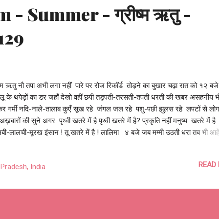
- Summer - ग्रीष्म ऋतु -
129
ष्म ऋतु नौ तपा अभी लगा नहीं पारे पर रोज रिकॉर्ड तोड़ने का बुखार चढ़ा रात को १२ ब
 लू के थपेड़ों का डर जहाँ देखो वहीं छपी तड़पती-तरसती-तपती धरती की खबर असहनीय
कर गर्मी नदि-नाले-तालाब कुएँ सूख रहे जंगल जल रहे पशु-पछी झुलस रहे लपटों से लो
अख़बारों की सुने अगर पृथ्वी खतरे में है पृथ्वी खतरे में है? प्रकृति नहीं मनुष्य खतरे में है
ी-लालची-मूरख इंसान ! तू खतरे में है ! लालिमा ४ बजे जब मम्मी उठती धरा तब भी आहे
 गहरी साँसे ले दोनों आलोम-विलोम गिनती सटक से पानी जैसे ही रात भर के प्यासे धूल 
ं में लिपटे पौधों के मुरझाये झुलसे पत्तों पर पड़ता पीड़ा हरता उनका दिल ख़ुशी से झूम 
READ
Pradesh, India
रियों की लाल माटी महकती ऊँची डाल पर बैठी मैना चहकती धीरे-धीरे सूरज की किरणें सितार
ी रात की चादर को सरकाके क्षितिज चीरती थके बादलों को लालिमा से सजाती तालाब के 
ाखों माणिक मोतियों से चमकाती चुपके से मेरे कमरे में ...