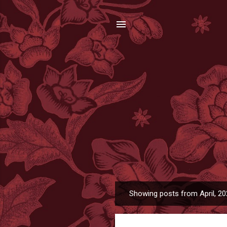
Showing posts from April, 2
P
o
s