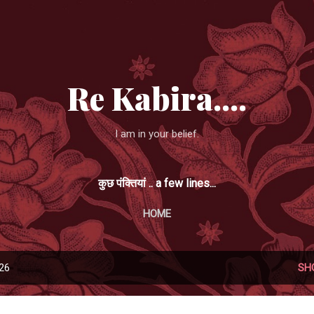
Skip to main content
Re Kabira....
I am in your belief.
कुछ पंक्तियां .. a few lines...
HOME
026
SH