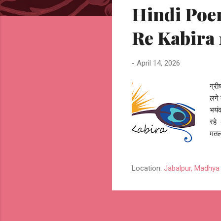
Hindi Poem 
t
s
Re Kabira 
-
April 14, 2026
ग्री
लगे
भयं
रहे 
मतलब
धीमी
परतो
Location:
Jabalpur, Madhya 
क्या
लपट
को ल