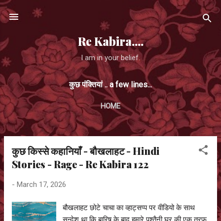
Skip to main content
Re Kabira....
I am in your belief.
कुछ पंक्तियां .. a few lines...
HOME
कुछ किस्से कहानियाँ - बौखलाहट - Hindi
P
Stories - Rage - Re Kabira 122
o
s
-
March 17, 2026
t
s
बौखलाहट छोटे चाचा का व्हाट्सप्प पर वीडियो के साथ
सन्देश था कि बारिष के बाद हमारे पुश्तैनी घर की एक तरफ