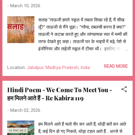
और उनके स्विट्ज़रलैंड बुलाने के न्योते। जब उन्हें Air
-
March 10, 2026
India की "झाँसी की रानी" प्लेन से जाने का निमंत्रण आया
था और वे नहीं गए थे क्योंकि धर्मानुसार समुद्र पार करना
सलाह "ताऊजी हमारे स्कूल में तबला सिखा रहे हैं, मैं सीख
पाप माना जाता था। और बहुत से किस्से, कहानियाँ और
लूँ?" ताऊजी से मैंने पूछा। "गवैया, तबलची बनना है क्या?"
बातें। बब्बा का जन्म मानो सोने की चम्मच मुँह में लेकर हुआ
ताऊजी ने कटाक्ष करते हुए और व्यंग्यात्मक स्वर में मम्मी की
था। इसलिए मेरे सवाल ज्यादातर उनके युवा या
तरफ देखते हुए कहा। ताऊजी घर के भाइयों में बड़े, पेशे से
किशोरावस्था, पापा और चाचाओं के बचपन और घर के रोज़
इंजीनियर और ताईजी स्कूल में टीचर थी। इसलिए पापा-
के कलेश...
मम्मी को हमारे स्कूल, पढ़ाई या करियर के बारे में जो भी पता
करना होता था तो ताऊजी-ताईजी की सलाह ली जाती थी।
READ MORE
Location:
Jabalpur, Madhya Pradesh, India
हम लोग शनिवार / रविवार को उनके आने का इंतज़ार करते
थे। पापा-मम्मी और परिवार के बाँकी सदस्य उनसे उनकी
अलग-अलग विषयों पर राय लेते, और हमे भैया के साथ
Hindi Poem - We Come To Meet You -
खेलने का मौक़ा मिल जाता। मेरे बचपन के ५ साल की
हम मिलने आते हैं - Re Kabira 119
पढ़ाई जबलपुर के खालसा स्कूल में हुई। वहां गुरद्वारे में
तबला प्रार्थना के साथ में बजाया जाता था और स्कूल के
-
March 02, 2026
बाद सिखाया भी जाता था। म्यूजिक टीचर ने मुझे कुछ और
लड़कों के साथ तबला सीखने के लिए चुना। मैं सीखने के
हम मिलने आते हैं चलो सैर कर आते हैं, थोड़ी बातें कर आते
लिए उत्त्साहित था, पापा से पूछा। सप्ताहांत था और ताऊजी
हैं, कई दिन हो गए निकले, थोड़ा टहल आते हैं... अरसे से