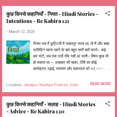
कुछ किस्से कहानियाँ - नियत - Hindi Stories -
Intentions - Re Kabira 121
-
March 12, 2026
नियत जब मैं छुट्टियों में जबलपुर जाता था, तो मैं और बब्बा
प्रतिदिन खाना खाने के बाद बहुत सारी बातें करते। कई
बार घंटों, जब तक उन्हें नींद नहीं आ जाती। विषय कुछ भी
हो सकता था — अख़बार की खबर, टीवी का कोई
कार्यक्रम, पढ़ाई, रामायण और महाभारत की कई कहानियाँ,
उनके किस्से, घर की पुरानी बातें, और कोई भी विषय। मुझे
बब्बा के खाना खत्म करने का इंतज़ार रहता ताकि हम बातें
READ MORE
Location:
Jabalpur, Madhya Pradesh, India
कर सकें। बब्बा के पास बातों का खज़ाना था और मेरे पास
सवाल का अंबार। कैसे उन्होंने साइकिल, बग्गी और फिर
जीप चलाना सीखा और अब क्यों वे घर से बाहर ही नहीं
कुछ किस्से कहानियाँ - सलाह - Hindi Stories
निकलते। उनके गुरु ब्रह्मानंद सरस्वती की कहानियाँ।
- Advice - Re Kabira 120
कैसे उनकी मित्रता अपने गुरुभाई महर्षि महेश योगी से हुई