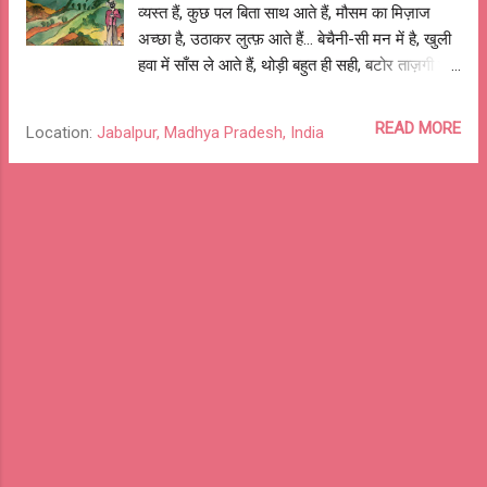
को आना था इसलिए पापा ने ताऊजी से पूछने को कहा।
व्यस्त हैं, कुछ पल बिता साथ आते हैं, मौसम का मिज़ाज
ताऊजी के जवाब के बाद वह किस्सा वहीं खत्म हो गया, न
अच्छा है, उठाकर लुत्फ़ आते हैं... बेचैनी-सी मन में है, खुली
किसी ने मुझ से पूछा और न ही समझाया। ...
हवा में साँस ले आते हैं, थोड़ी बहुत ही सही, बटोर ताज़गी घर
ले आते हैं... रोज़ की जद्दोजहद छोड़, खोज सुकून आते हैं,
मौक़ा मिला है तो बाग़ीचे में सेक धूप आते हैं... शोर-शराबे से
READ MORE
Location:
Jabalpur, Madhya Pradesh, India
बच, कोयल की कूक सुन आते हैं, भीड़-भड़ाके से दूर, घूम
एकांत गली में आते हैं... रात के अँधेरे में टूटते सितारों को
सुना चाहतें आते हैं, और अगर, गुम गए तो लपेट जुगनुओं की
तिमतिमाहट ले आते हैं... बहा मन की चिड़चिड़ाहट नदिया में
आते हैं, कोलाहल से छुप, सुन झरनों के गीत आते हैं... यूँ ही
भटक रहे हैं, देखो अब लौट घर आते हैं, गुम गया जो
बचपना, उससे फिर मिल आते हैं... अट्टू गुदा होगा आँगन में,
ढूँढ चिएँ खेल आते हैं, पतंगों की महफ़िल में हम भी पेंच लड़ा
आते हैं... पापा के साथ मंडी से चुन सब्जियाँ ले आते हैं, मम्मी
के खाने की खुशबू आई - साथ बैठ खा आते हैं... बिखरी हुई
यादों को हार में पिरो, समेट लाते हैं, ...