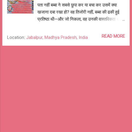
मेरी सुनते। कुछ नहीं मिलता तो अखबार तो था ही, नहीं तो
पता नहीं बब्बा ने सबसे छुपा कर या बचा कर उसमें क्या
बब्बा के कुछ देर पैर खोंद कर सोने चला जाता। उस दिन
खजाना दबा रखा हो? वह तिजोरी नहीं, बब्बा की ढकी हुई
थोड़ी देर पहले जो रेडियो से पुराने सेल न...
प्रतिष्ठा थी—और जो निकला, वह उनकी वास्तविकता थी।
एक, दो और पाँच रुपये के नए नोटों की एक-आधी गड्डियाँ,
जो पापा बब्बा को त्योहार और व्यवहार के लिए दे आते थे,
READ MORE
Location:
Jabalpur, Madhya Pradesh, India
और थोड़ी चिल्लड़ । तिजोरी में कुछ चाँदी और पीतल के
खिलौने और टूटे हुए जेवर भी थे। जेवर और खिलौने
कबाड़ी के भाव बेच दिए गए, नोटों की गड्डियों को ताऊजी
ने सभी भाइयों में बराबर बाँट दिया और चिल्लड़ बाई को दे
दी। बाई ने बड़बड़ाते और आँसू बहाते हुए वापस उनकी
तरफ झटकार दी—“दो दिन भय नोइ, तुम औरन ने जो सुरु
कर दौ।” मुझे बब्बा और बाई—यानि दादा और दादी—के
साथ 10वीं, 11वीं, 12वीं के बाद और नौकरी ज्वाइन करने
से पहले हर बार 2–3 महीने अकेले बिताने मिले। बाई तो
बस लड़याती थीं, पर बब्बा के साथ रोज़ कई घंटे बातें होती
थीं। हालाँकि भैया उनके सबसे प्रिय थे, मेरा उनसे अलग
प्रेम था। सभी नाती‑पोतों में केवल मैं था जो उनसे पीटा था
—वह ...