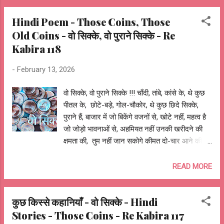
Hindi Poem - Those Coins, Those
Old Coins - वो सिक्के, वो पुराने सिक्के - Re
Kabira 118
-
February 13, 2026
वो सिक्के, वो पुराने सिक्के !!! चाँदी, तांबे, कांसे के, थे कुछ
पीतल के, छोटे-बड़े, गोल-चौकोर, थे कुछ छिदे सिक्के,
पुराने हैं, बाजार में जो बिकेंगे वजनों से, खोटे नहीं, महत्व है
जो जोड़ो भावनाओं से, अहमियत नहीं उनकी खरीदने की
क्षमता की, तुम नहीं जान सकोगे कीमत दो-चार आने की,
इसलिए पूँछ रहा हूँ, कहाँ हैं मेरे हिस्से के वो सिक्के, वो पुराने
सिक्के? एक तरफ है सच, दूसरी तरफ झूठ, है विश्वास,
READ MORE
पलटे धोखा है धूर्त, सीधा गिरे तो मान उल्टा पड़े अपमान
होगा, है नदिया की धारा तो तट भी होगा, जो उछालो तो
कुछ किस्से कहानियाँ - वो सिक्के - Hindi
नहीं केवल चित या पट तेरे हिस्से, नियत तय करती नियति,
Stories - Those Coins - Re Kabira 117
हैं कितनो के किस्से, इसलिए सोचता हूँ, क्यों चुरा लिए मेरे