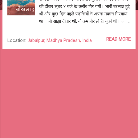
की दीवार सुबह ४ बजे के करीब गिर गयी। भारी बरसात हुई
थी और कुछ दिन पहले पड़ोसियों ने अपना मकान गिरवाया
था। जो साझा दीवार थी, वो कमजोर हो ही चुकी थी। अब
गिरी की तब, जैसी हालत थी। अन्तः धड़-धड़ा कर, १६
इंच की, १५० साल पुरानी दिवार ढह गयी। उस दिन
READ MORE
Location:
Jabalpur, Madhya Pradesh, India
झरझराती इँट-माटी-चुने की भीत ने कुल की नीव को
उजागर कर दिया था और उसके बाद के घटनाक्रम ने जो
उघाड़ा वो सच था, कटु सच। चोरी-धोखा, छल-कपट,
लालच-तृष्णा, लानते-धमकियाँ; माँ को बच्चों को मारने की
धमकियाँ दे दी गई। सच से बौखलाहट, झूठ की परतें, रिश्तों
के मायने, खोटा प्रेम, खोखला मान-सम्मान; एक-एक करके
दिल की झुंझुलाहट, नफ़रत और घृणा जुबान पर आ गई।
अहसान फरामोशी की कलम से भविष्य के संबंधों को लिख
दिया। सब साझा मिट गया। घर का सौदा चैत्र की
नवरात्री के प्रथम दिन पूरा होना तय हो गया। पुश्तैनी घर
था, मुफ्त का था, पीढ़ी-दर-पीढ़ी सभी अपने-अपने मतलब
निकालते रहे। जो जितना खींच सकता था खींच लिया, जो
जिसको जितना नोच सकता था नोच लिया और जो जितन...