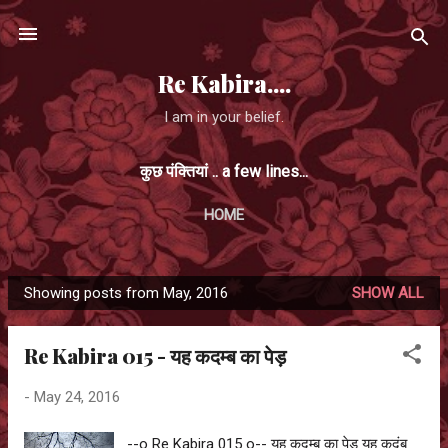
Skip to main content
Re Kabira....
I am in your belief.
कुछ पंक्तियां .. a few lines...
HOME
Showing posts from May, 2016
SHOW ALL
P
o
Re Kabira 015 - यह कदम्ब का पेड़
s
t
-
May 24, 2016
s
--o Re Kabira 015 o-- यह कदम्ब का पेड़ यह कदंब