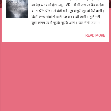
का पेड़ अगर माँ होता यमुना तीरे। मैं भी उस पर बैठ कन्हैया
बनता धीरे-धीरे॥ ले देतीं यदि मुझे बांसुरी तुम दो पैसे वाली।
किसी तरह नीची हो जाती यह कदंब की डाली॥ तुम्हें नहीं
कुछ कहता पर मैं चुपके-चुपके आता। उस नीची डाली से
अम्मा ऊँचे पर चढ़ जाता॥ वहीं बैठ फिर बड़े मजे से मैं
बांसुरी बजाता। अम्मा-अम्मा कह वंशी के स्वर में तुम्हे
READ MORE
बुलाता॥ बहुत बुलाने पर भी माँ जब नहीं उतर कर आता।
माँ, तब माँ का हृदय तुम्हारा बहुत विकल हो जाता॥ तुम
आँचल फैला कर अम्मां वहीं पेड़ के नीचे। ईश्वर से कुछ
विनती करतीं बैठी आँखें मीचे॥ तुम्हें ध्यान में लगी देख मैं
धीरे-धीरे आता। और तुम्हारे फैले आँचल के नीचे छिप
जाता॥ तुम घबरा कर आँख खोलतीं, पर माँ खुश हो जाती।
जब अपने मुन्ना राजा को गोदी में ही पातीं॥ इसी तरह कुछ
खेला करते हम-तुम धीरे-धीरे। यह कदंब का पेड़ अगर माँ
होता यमुना तीरे॥ सुभद्राकुमारी चौहान --o Re Kabira
015 o-- #ReKabira #childhood
#yamuna #love #peace #happiness
#fortune #miracle #life #LoveHindi