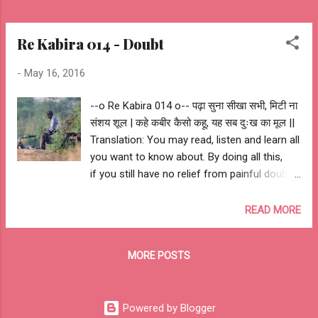
#Ash2As...
Re Kabira 014 - Doubt
-
May 16, 2016
--o Re Kabira 014 o-- पढ़ा सुना सीखा सभी, मिटी ना
संशय शूल | कहे कबीर कैसो कहू, यह सब दुःख का मूल ||
Translation: You may read, listen and learn all
you want to know about. By doing all this,
if you still have no relief from painful doubts.
Kabir says it is difficult to explain but, your
doubts or misturst is the root to the pains &
READ MORE
sorrow. My Interpretation: Start with trust not
doubts.... --oo Sant Kabir Das oo-- --o Re
MORE POSTS
Kabira 014 o-- #ReKabira #doubt #love
#peace #happiness #fortune #miracle #life
#LoveHindi #Ash2Ash
Powered by Blogger