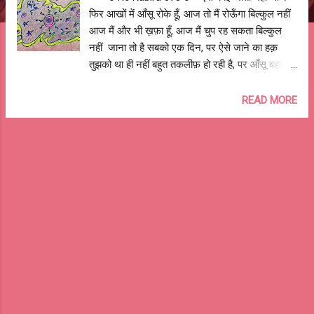
फिर आखों में आँसू रोके हूँ, आज तो मैं रोऊँगा बिल्कुल नहीं
आज मैं और भी ख़फ़ा हूँ, आज मैं चुप रह सकता बिल्कुल
नहीं जाना तो है सबको एक दिन, पर ऐसे जाने का हक़
तुझको था ही नहीं बहुत तकलीफ़ हो रही है, पर आँसू बहाने
की मोहलत मिली ही नहीं बिछड़ने के बाद पता चला, फ़ासले
सब बहुत छोटे हैं कोई बड़ा नहीं हमेशा की तरह पीछे-अकेले
READ MORE
छोड़ गया, देखा मुझे पीछे खड़ा क्यों नहीं इतनी शिकायतें है
मुझको, पर अच्छे से लड़ने का मौक़ा तूने दिया ही नहीं ग़ुस्सा
करने हक़ है मेरा, पर किस को जताऊँ तू तो अब यहाँ है ही
नहीं वो ठिठोलियाँ, वो छेड़खानियाँ, फ़र्श पर लोट-लॉट कर
हँसना, याद करूँ या नहीं? केवल खाने की बातें, खाने के बाद
मीठा, और फिर खाना, याद करूँ कि नहीं? वो साथ लड़ी
लड़ाइयाँ, रैगिंग के किस्से, छुप कर सुट्टे, याद करने के
लिए तू नहीं बिना बात की बहस, टॉँग खीचना, मेरी पोल
खोलने वाला अब कभी मिलेगा नहीं आँखें बंद करूँ या खोल
के रखूँ, तेरा मसखरी वाला चेहरा हटता ही नहीं खिड़की से
बाहर काले बादल छट गए, फिर भी तू...