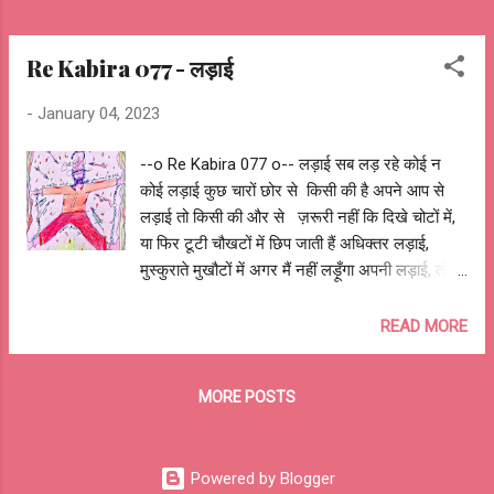
Re Kabira 077 - लड़ाई
-
January 04, 2023
--o Re Kabira 077 o-- लड़ाई सब लड़ रहे कोई न
कोई लड़ाई कुछ चारों छोर से किसी की है अपने आप से
लड़ाई तो किसी की और से ज़रूरी नहीं कि दिखे चोटों में,
या फिर टूटी चौखटों में छिप जाती हैं अधिक्तर लड़ाई,
मुस्कुराते मुखौटों में अगर मैं नहीं लड़ूँगा अपनी लड़ाई, तो
और कौन सबको लड़नी खुद की लड़ाई, बाँकी सारे मौन
झंझोड़ देती, तो कभी निचोड़ देती, पर लड़ना मजबूरी है क्यों
READ MORE
घबड़ाता है लड़ने से, ओ रे कबीरा लड़ते रहना ज़रूरी है
लड़ाई अपनी अपनी होती है, खुद को ही लड़ना होती है
MORE POSTS
उम्मीद की कोई और लड़ेगा, फ़िज़ूल खर्च लड़ाई होती है
आशुतोष झुड़ेले Ashutosh Jhureley @OReKabira
--o Re Kabira 077 o--
Powered by Blogger