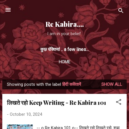
Skip to main content
Re Kabira....
I am in your belief.
कुछ पंक्तियां .. a few lines...
HOME
Showing posts with the label
हिंदी कवितायें
SHOW ALL
P
o
लिखते रहो Keep Writing - Re Kabira 101
s
t
-
October 10, 2024
s
-- o Re Kabira 101 o-- लिखते रहो लिखते रहो, शब्द