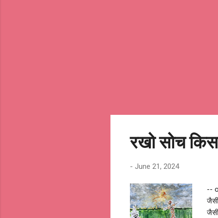
som
रखो सोच किस
-
June 21, 2024
-- 
जैसी
जैसी