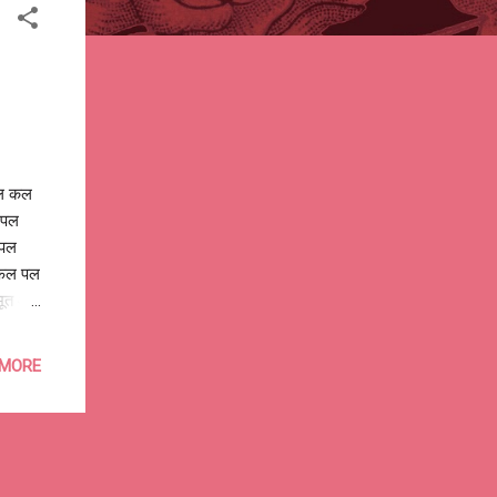
कल कल
 पल
 पल
फल पल
ूत और
अटल,
रा
 MORE
रेगा,
 खोना
nd
fixed
eans