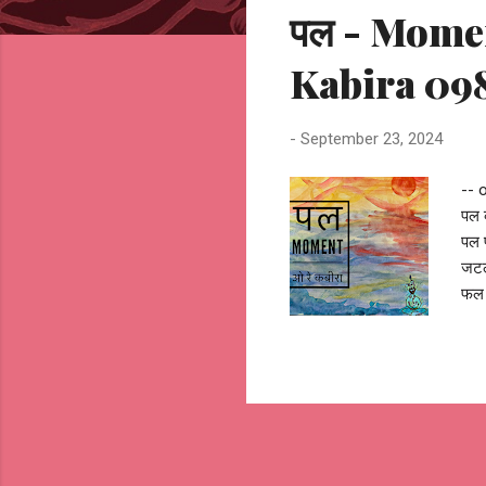
पल - Momen
t
s
Kabira 09
-
September 23, 2024
-- 
पल 
पल 
जटल
फल 
भवि
कभी
महस
कभी
समय
fut
and