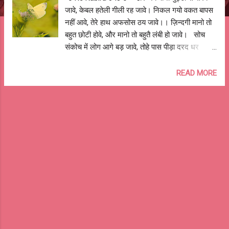
जावे, केबल हतेली गीली रह जावे। निकल गयो वकत बापस
नहीं आवे, तेरे हाथ अफसोस ठय जावे।। ज़िन्दगी मानो तो
बहुत छोटी होवे, और मानो तो बहुतै लंबी हो जावे। सोच
संकोच में लोग आगे बड़ जावे, तोहे पास पीड़ा दरद धर
जावे।। जब-तब याद किसी की आवे, तो उनकी-तुम्हारी
उमर और बड़ जावे। चाहे जो भी विचार मन में आवे, बिना
READ MORE
समय गवाये मिलने चले जावे।। डोर लम्बी होवे तो छोर
नजर न आवे, और जब समटे तो उलझ बो जावे। बोले रे
कबीरा नाजुक रिस्ते-धागे होवे, झटक से जे टूट भी
जावे।। *** आशुतोष झुड़ेले *** -o Re Kabira 048
o--