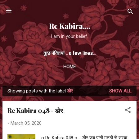
Skip to main content
Re Kabira....
I am in your belief.
कुछ पंक्तियां .. a few lines...
HOME
Showing posts with the label
डोर
SHOW ALL
P
o
Re Kabira 048 - डोर
s
t
-
March 05, 2020
s
-o Re Kabira 048 o-- डोर जब पानी मुट्ठी से सरक