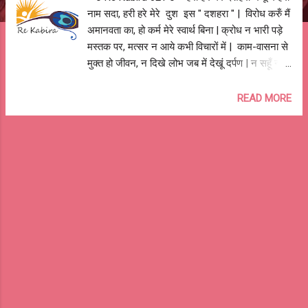
नाम सदा, हरी हरे मेरे दुश इस " दशहरा " | विरोध करुँ मैं
अमानवता का, हो कर्म मेरे स्वार्थ बिना | क्रोध न भारी पड़े
मस्तक पर, मत्सर न आये कभी विचारों में | काम-वासना से
मुक्त हो जीवन, न दिखे लोभ जब में देखूं दर्पण | न सहूँ न
होने दूँ अन्याय , न ही झूमूँ डूब अहंकार में | मद न आये
मेरे आचार में , मोह न डाले अड़चन मेरे व्यव्हार में | भजूं
READ MORE
मैं हरी नाम सदा, हरी हरे मेरे दुश इस " दशहरा " ||
"Happy Vijayadashami" आशुतोष झुड़ेले Ashutosh
Jhureley --o Re Kabira 021 o-- #अमानवता
#Cruelty # अहंकार #Ego # अन्याय #Injustice #
काम-वासना #Lust # क्रोध #Anger #लोभ #Greed
# मद #Pride # मोह #Attachment # स्वार्थ
#Selfishness #मत्सर #Jealousy Dussehra
Dus (दुश) meaning "bad, evil, sinful" and Hara
(हर) means "removing, destroying",
connoting "removing the bad, destroying the
evil, sinful".