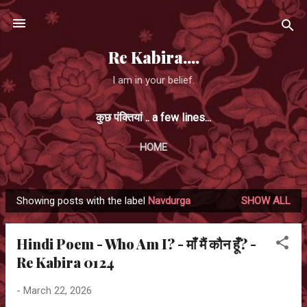
Skip to main content
Re Kabira....
I am in your belief.
कुछ पंक्तियां .. a few lines...
HOME
Showing posts with the label
Navdurga
SHOW ALL
P
o
Hindi Poem - Who Am I? - माँ मैं कौन हूँ? -
s
Re Kabira 0124
t
s
-
March 22, 2026