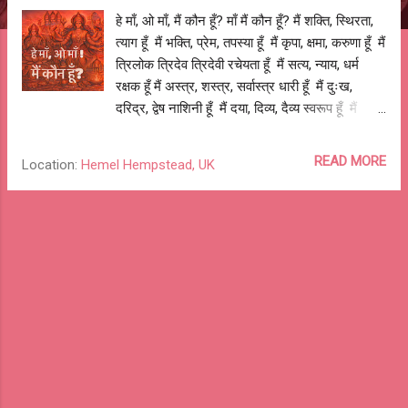
हे माँ, ओ माँ, मैं कौन हूँ? माँ मैं कौन हूँ? मैं शक्ति, स्थिरता,
त्याग हूँ मैं भक्ति, प्रेम, तपस्या हूँ मैं कृपा, क्षमा, करुणा हूँ मैं
त्रिलोक त्रिदेव त्रिदेवी रचेयता हूँ मैं सत्य, न्याय, धर्म
रक्षक हूँ मैं अस्त्र, शस्त्र, सर्वास्त्र धारी हूँ मैं दुःख,
दरिद्र, द्वेष नाशिनी हूँ मैं दया, दिव्य, दैव्य स्वरूप हूँ मैं
ऋद्धि, शुद्धि, सिद्धि दात्री हूँ हे माँ, ओ माँ, मैं कौन हूँ? माँ मैं
कौन हूँ? हे माँ शैलपुत्रि! मैं अहल्या, सीता और उर्मिला भी हूँ
READ MORE
Location:
Hemel Hempstead, UK
हे माँ ब्रह्मचारिणी! मैं तारा, मंदोदरी और द्रौपदी भी हूँ हे माँ
चंद्रघंटा! मैं सावित्रि, राधा और मीरा भी हूँ हे माँ कूष्मांडा! मैं
पद्मावती, दुर्गावती और मणिकर्णिका भी हूँ हे माँ स्कंदमाता!
मैं कौशल्या, देवकि और गांधारी भी हूँ हे माँ कात्यायनी! मैं
कथुआ, हाथरस और पार्क-लेन की निर्भया भी हूँ हे माँ
कालरात्रि! मैं जात-पात, धर्म-कर्म, धन-ज्ञान के यज्ञ की
बलि भी हूँ हे माँ महागौरी! मैं तेजाब, हिंसा, और बलात्कार की
पीड़ित कन्या भी हूँ हे माँ सिद्धिदात्री! मैं प्रताड़ना, अपमान
और उल्लंघन की...