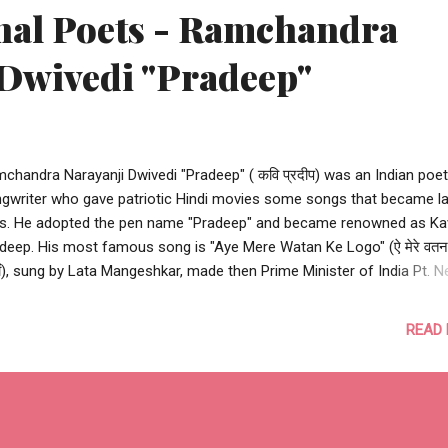
nal Poets - Ramchandra
 Dwivedi "Pradeep"
chandra Narayanji Dwivedi "Pradeep" ( कवि प्रदीप) was an Indian poe
gwriter who gave patriotic Hindi movies some songs that became la
ls. He adopted the pen name "Pradeep" and became renowned as Ka
deep. His most famous song is "Aye Mere Watan Ke Logo" (ऐ मेरे वतन
ों), sung by Lata Mangeshkar, made then Prime Minister of India Pt. N
. Sharing my favorite poems of " Pradeep " here: कभी धुप कभी छाँव सुख द
ं रहते जिसमे जीवन है वो गाँव कभी धुप कभी छाँव, कभी धुप तो कभी छाँव भले भी दिन 
READ
 बुरे भी दिन आते कड़वे मीठे फल करम के, यहाँ सभी पते कभी सीधे कभी उलटे पड़ते, अज
ाँव कभी धुप कभी छाँव, कभी धुप तो कभी छाँव क्या खुशियाँ क्या गम, ये सब मिलते बारी बार
र्ज़ी पे, चलती ये दुनिया सारी ध्यान से खेना जग में, बन्दे अपनी नाव कभी धुप कभी छाँव, क
कभी छाँव कभी कभी खुद से बात करो कभी कभी खुद से बात करो, कभी खुद से बोलो। अप
 में तुम क्या हो? ये मन की तरा...