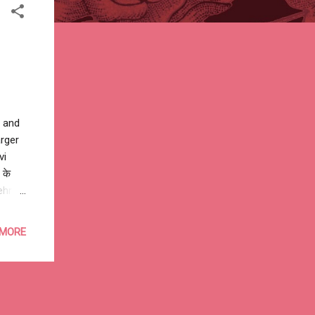
t and
rger
vi
 के
ehru
ुःख
आते जगत
 MORE
ब समय
ी मालिक
भी धुप
नी