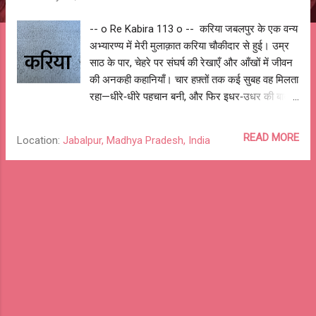
-- o Re Kabira 113 o -- करिया जबलपुर के एक वन्य
अभ्यारण्य में मेरी मुलाक़ात करिया चौकीदार से हुई। उम्र
साठ के पार, चेहरे पर संघर्ष की रेखाएँ और आँखों में जीवन
की अनकही कहानियाँ। चार हफ़्तों तक कई सुबह वह मिलता
रहा—धीरे‑धीरे पहचान बनी, और फिर इधर‑उधर की बातें
भी होने लगीं। मैं वहाँ प्रवासी पक्षियों की तस्वीरें लेने जाता
था। कैमरा और इस शौक को देखकर वह बार‑बार पूछता
READ MORE
Location:
Jabalpur, Madhya Pradesh, India
—“इससे होता क्या है? पैसे मिलते होंगे? सरकारी नौकरी है
या प्राइवेट? दो‑चार लाख का कैमरा होगा?” उसके सवालों
में जिज्ञासा भी थी और जीवन के व्यावहारिक अनुभवों की
झलक भी। जवाब देते‑देते हम दोनों के बीच एक सहज
आत्मीयता जन्म ले चुकी थी। करिया का जन्म 1964 या
65 में राखी के आस‑पास कुररी गाँव में हुआ था। वह उनके
कुल में 20 साल बाद, 14 लड़कियों के बाद पहला लड़का था
—माता‑पिता की पाँचवीं संतान। बहुत ख़ुशी और हर्ष से गाँव
में छोटी‑सी दावत भी की गई थी। रंग काला था, तो बस तब
से ही नाम करिया पड़ गया, हालाँकि घर के सभी लोगों का