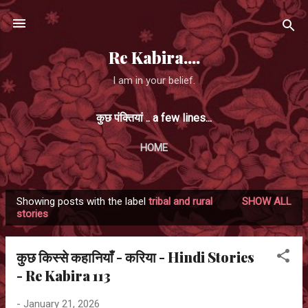
Skip to main content
Re Kabira....
I am in your belief.
कुछ पंक्तियां .. a few lines...
HOME
Showing posts with the label
tribal and rural
SHOW ALL
P
stories
o
s
कुछ किस्से कहानियाँ - करिया - Hindi Stories
t
- Re Kabira 113
s
-
January 21, 2026