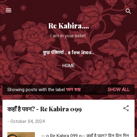
Skip to main content
Re Kabira....
I am in your belief.
कुछ पंक्तियां .. a few lines...
HOME
Showing posts with the label
पवन शाह
SHOW ALL
P
o
कहाँ है पवन? - Re Kabira 099
s
t
-
October 04, 2024
s
-- o Re Kabira 099 o-- कहाँ है पवन? दिन दिन गिन