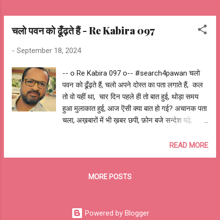
चलो पवन को ढूँढ़ते हैं - Re Kabira 097
-
September 18, 2024
-- o Re Kabira 097 o-- #search4pawan चलो
पवन को ढूँढ़ते हैं, चलो अपने दोस्त का पता लगाते हैं, कल
तो वो यहीं था, चार दिन पहले ही तो बात हुई, थोड़ा समय
हुआ मुलाकात हुई, आज ऎसी क्या बात हो गई? अचानक पता
चला, अख़बारों में भी ख़बर छपी, फ़ोन बजे सन्देश पढ़े,
लतापा है गुमशुदा है, यहाँ देखो वहाँ पूछो, किसी को तो इसका
पता हो? सब हैरान, सब परेशान, ऐसे कैसे बिना बताये चला
READ MORE
गया वो, कभी गलत कदम नहीं उठा सकता जो, जहाँ मिले
थोड़ा सुकून वहीँ, है यकीन कि है वो यहीं कहीं, किसी को कोई
MORE POSTS
शक संदेह तो नहीं? अफ़वाहें उड़ी अटकलें लगी, अनुमान
लगे धारणाएँ बनी, ख्याल बुने विचार घड़े, कुछ सच्ची
अधिक्तर झूठी बातें पता चलीं, कुछ वाद हुए अधिक्तर विवाद
Powered by Blogger
बने, कुछ आगे बड़े अधिक्तर अभी भी क्यों पीछे खड़े? लड़