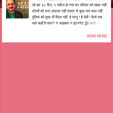
रहे हम ३० दिन, १ महीना हो गया घर परिवार को खबर नहीं
दोस्तों को ज़रा अंदाज़ा नहीं दफ़्तर से कुछ पता चला नहीं
पुलिस को कुछ भी मिला नहीं हे प्रभु ! हे देवी ! कैसे पता
चले कहाँ है पवन? न अख़बार न इंटरनेट ढूँढ सकी न
पुलिस न प्रशाशन ढूँढ रही पत्नी बच्चे माता पिता बहन
परेशान दोस्त यार मित्र परिजन हैं हैरान कोई तो बताओ?
READ MORE
कोई तो सुझाओ? कहाँ ढूँढे? कैसे ढूँढे हम पवन? हे प्रभु ! हे
देवी ! राह दिखाओ कहाँ है पवन? थक गए हैं पर हारे नहीं है
घबराये हुए हैं पर कमज़ोर नहीं व्याकुल हैं पर मायूस बिल्कुल
नहीं डटे रहेंगे जब तक पता चले नहीं कोई तो बताएगा कोई
तो मिलवाएगा जहाँ भी हो ढूँढ ही लेंगे तुम्हे पवन हे प्रभु ! हे
देवी ! ले चलो जहाँ भी है पवन? #search4pawan
आशुतोष झुड़ेले Ashutosh Jhureley @OReKabira
-- o Re Kabira 099 o--