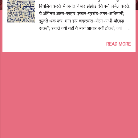
विचलित करते, ये अनंत विचार झंझोड़ देते क्यों निर्बल करते,
ये अंगिनत आत्म-प्रहार प्रबल-प्रचंड-उग्र-अभिमानी,
झुकते थक कर मान हार चक्रवात-ओला-आंधी-बौछाड़
रूकती, रुकते क्यों नहीं ये व्यर्थ आचार क्यों टोकते, क्यों
खट-खटाते, स्वप्न बनकर स्मिर्ति बुनकर ये दुराचार कहाँ से
चले आते क्यों चले आते, ये असहनीय साक्षात्कार केवल
READ MORE
ज्ञान-पश्चाताप-त्याग-परित्याग, भेद न सके चक्रव्यूह
आकार कर्म-भक्ति-प्रार्थना-उपासना, है राह है पथ नहीं
दूजा उपचार मन व्याकुल क्यों विचलित करते, ओ रे कबीरा...
ये अनंत विचार राम नाम ही हरे, राम नाम ही तरे, राम नाम ही
जीवन आधार आशुतोष झुड़ेले Ashutosh Jhureley
@OReKabira --o Re Kabira 80 o--