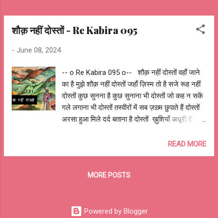
शौक़ नहीं दोस्तों - Re Kabira 095
-
June 08, 2024
-- o Re Kabira 095 o-- शौक़ नहीं दोस्तों वहाँ जाने
का है मुझे शौक़ नहीं दोस्तों जहाँ ज़िस्म तो है सजे रूह नहीं
दोस्तों कुछ सुनना है कुछ सुनाना भी दोस्तों जो कह न सकें
गले लगाना भी दोस्तों तस्वीरों में सब ज़ख़्म छुपाते हैं दोस्तों
अरसा हुआ मिले दर्द बताना है दोस्तों ख़ुशियाँ अधूरी हैं जो
बाँटी नहीं दोस्तों महफ़िलें बेगानी हैं जो तुम नहीं दोस्तों हमारी
यादें हैं जो बारबार हँसाती दोस्तों मुलाक़ातें ही हैं जो क़िस्से
READ MORE
बनाती दोस्तों वक़्त लगता थम गया था जो तब दोस्तों धुँधली
यादों के पल जीना वो अब दोस्तों गलियारों में गूँजे अफ़साने
MORE POSTS
हमारे दोस्तों दरवाज़ों पे भी हैं गुदे नाम तुम्हारे दोस्तों गले में
हाथ डाल बेख़बर घूमना दोस्तों बेफ़िक्र टूटी चप्पल में चले
आना दोस्तों गुनगुनाना धुने जो कभी भूली नहीं दोस्तों झूमें
Powered by Blogger
गानों पर जो फिर ले चले वहीं दोस्तों कुछ रास्ते है जहाँ