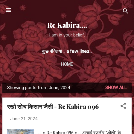
Skip to main content
Re Kabira....
I am in your belief.
कुछ पंक्तियां .. a few lines...
HOME
Showing posts from June, 2024
SHOW ALL
P
o
रखो सोच किसान जैसी - Re Kabira 096
s
t
-
June 21, 2024
s
-- o Re Kabira 096 o-- आचार्य रजनीष "ओशो" के