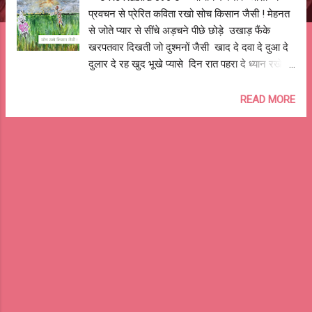
प्रवचन से प्रेरित कविता रखो सोच किसान जैसी ! मेहनत
से जोते प्यार से सींचे अड़चने पीछे छोड़े उखाड़ फैंके
खरपतवार दिखती जो दुश्मनों जैसी खाद दे दवा दे दुआ दे
दुलार दे रह खुद भूखे प्यासे दिन रात पहरा दे ध्यान रखे
मानो हो बच्चों जैसी रखो सोच किसान जैसी ! कभी न कोसे
न दोष दे अगर पौध न बड़े जल्दी भूले भी न चिल्लाए पौधो
READ MORE
पर चाहे हो फसल जैसी न उखाड़ फेंके पौध जब तक उपज
न हो पक्की चुने सही फसल माटी-मौसम के मन को भाए
जैसी रखो सोच किसान जैसी ! पूजे धरती नाचे गाये उत्सव
मनाए तब हो बुआई दे आभार फिर झूमे मेला सजाये कटाई
हो जैसी बेचे आधी, बोए पौनी, थोड़ी बाँटे तो थोड़ी बचाए
अपने पौने से चुकाए कर्ज़े की रकम पर्वत जैसी रखो सोच
किसान जैसी ! प्रवृत्ति है शांत पर घबराते रजवाड़े नेता व
शैतान कभी अच्छी हो तो कभी बुरी सही कमाई हो जैसी न
कोई छुट्टी न कोई बहाना न कुछ बने मजबूरी सदा रहती
अगली फसल की तैयारी पहले जैसी ओ रे कबीरा, रखो
सोच किसान जैसी ! रखो सोच किसान जैसी ! आशुतोष
झुड़े...