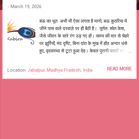
-
March 19, 2026
बऊ का भूत अभी भी ऐसा लगता है मानो, बऊ कुठरिया में
जीने पास वाले दरवाज़े पर ही बैठी है। पूर्णतः श्वेत केश,
जैसे जीवन के सारे रंग उड़ गए हों। समय की मार से चेहरे
पर झुर्रियाँ, मंद दृष्टि, बिना दांत के मुख में होंठ अन्दर धंसे
हुए, वृदावस्था से टूटा हुआ देह। केवल पुरानी पतली सफेद
धोती लपेटे, एक घुटना सीने से लगाए। दुसरे घुटने पर
कांपते हाथ का सहारा लिए, पत्थर के ठन्डे फर्श पर, पिचकी
READ MORE
Location:
Jabalpur, Madhya Pradesh, India
हुई थाली और इधर-उधर लुढ़कता हुआ लोटा रखे, कुठरिया
के दरवाज़े पर बैठी हों। घंटो सीढ़ियों पर थकी हुई कमजोर
आँखें और कान लगाए, परछाइयों का पीछा करते बैठी रहतीं।
जो भी, जब बी निकलता, उससे उम्मीद की रुकगा, कुछ
कहेगा, कुछ सुनेगा। अकेली खुद से बड़-बड़ाती रहतीं। हम
लोग जब भी निकलते, पास बुला कर पूँछती कौन हो, किसके
मोड़ा हो। प्यार से पूरे चेहरे पर हाथ फेरती और गोदी में बैठा
लेती। उनकी बस ये ही छवि अंकित है और ऐसे अंकित है
जैसे कल की ही बात हो। बऊ, मेरी पर-दादी, का निधन जब