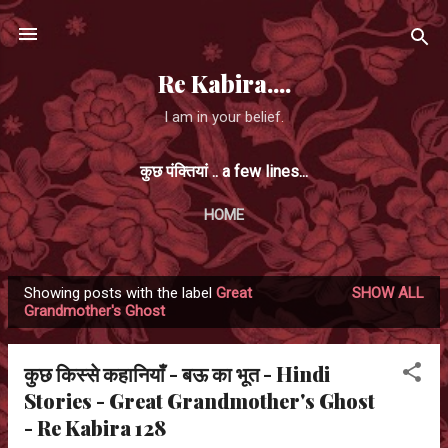
Skip to main content
Re Kabira....
I am in your belief.
कुछ पंक्तियां .. a few lines...
HOME
Showing posts with the label
Great
SHOW ALL
P
Grandmother's Ghost
o
s
कुछ किस्से कहानियाँ - बऊ का भूत - Hindi
t
Stories - Great Grandmother's Ghost
s
- Re Kabira 128