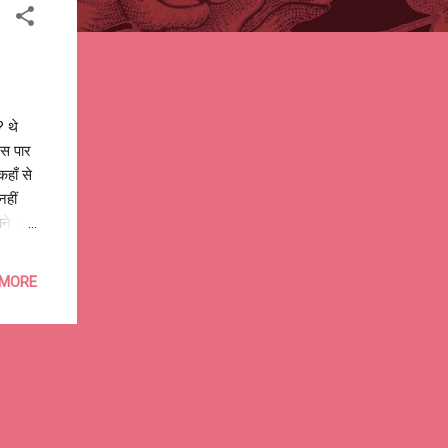
? थे
उस पार
हाँ से
हीं
ाने अब
 किताब
र में
 MORE
 में
ब हर