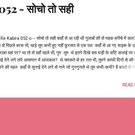
52 - सोचो तो सही
 Re Kabira 052 o-- सोचो तो सही कहाँ से आ रही थी गुलाबों की वो महक बगीचे में कल
े वो पिछले बरस भी, खड़े तुम कभी हुए नहीं फ़ुरसत से एक पल कहाँ से आ गए सड़क के 
रख़्त वहां पर? था तो वो वहाँ पहले भी, गुम तुम थे इतने दिखे बस घड़ी के काँटे कलाई पर क
ई देने लगे तारे आसमान में आजकल? थे चमकते वो हर रात भी, तुमने काफी दिनों से की न
े की पहल कहाँ से सुनाई देने लगे वो गाने जो गुनगुनाते थे तुम कभी-कभी? है बजते वो ग
. और गाते हो अब भी, तुम मसरूफ़ थे शोर में इतना की लुफ्त लिया ही नहीं कहाँ चली गई वो
ुमने खरीदी थी कुछ अरसे पहले ही? है किताब उसी मेज पर अब भी, तुमने दबा दी रद्दी के ढे
READ
ूँ ही कहाँ ख़त्म हो गई कहानी जो तुमने सुनाई थी बच्चों को आधी अधूरी ही? हैं बच्चे इंतज़ार
ी, तुम ही मशगुल थे कहीं और कहानी तो रुकी है वहीँ कहाँ से आ गयी शिकायतें घर पर अ
नयी-नयी? थे शिके-गिल्वे हमेशा से वही, तुमने बड़े दिनों के बाद ध्...