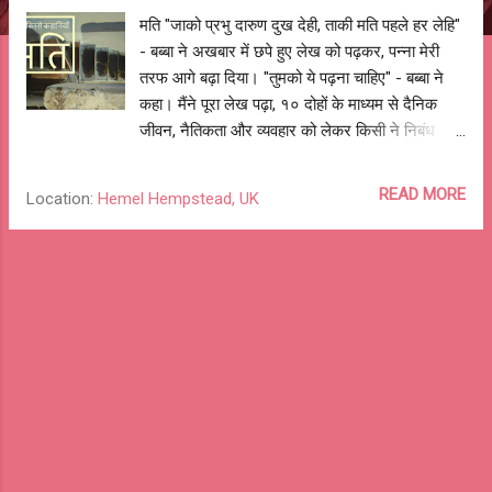
मति "जाको प्रभु दारुण दुख देही, ताकी मति पहले हर लेहि"
- बब्बा ने अखबार में छपे हुए लेख को पढ़कर, पन्ना मेरी
तरफ आगे बढ़ा दिया। "तुमको ये पढ़ना चाहिए" - बब्बा ने
कहा। मैंने पूरा लेख पढ़ा, १० दोहों के माध्यम से दैनिक
जीवन, नैतिकता और व्यवहार को लेकर किसी ने निबंध
लिखा था। जब पढ़ने के बाद मैंने अखबार के पन्ने बब्बा को
वापस दिए, उन्होंने उस लेख को दोबारा पढ़ा। "एक दोहा तो
READ MORE
Location:
Hemel Hempstead, UK
शायद तुलसी रामायण का है, दूसरा पता नहीं कहाँ से लिया
गया है" - बब्बा ने एक बार फिर से दोहे तो पढ़ा। बब्बा बची
हुई अखबार की खबरें पढ़ते रहे और मुझे खेल वाले पृष्ठ
पकड़ा दिए। बीच-बीच में बब्बा ने मेरी पढ़ाई सम्बंधित सवाल
पूँछे। आगे क्या पढ़ना है? कौनसे विषय पढ़ते हो?, स्कूल में
कैसे नंबर आते हैं? और बहुत सी बातें हुई। अख़बार को
खिड़की पर रखने दिया और इशारा कर के तख़त पर
बुलाया। मैं समझ गया था कि मुझे उनके पैर दबाना है।
पता नहीं किस बात से उनका ध्यान तुलसीदास जी के दोहे
पर फिर से गया। उन्होंने मुझ से बोला - "तुमको - जाको
प्रभु दारुण दुख देही, ताकी मति पहले हर लेहि - का मतलब