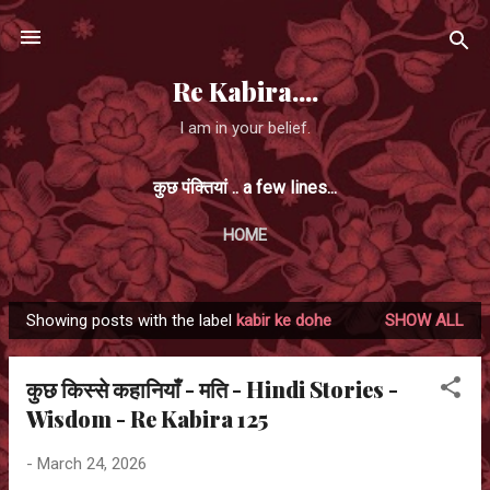
Skip to main content
Re Kabira....
I am in your belief.
कुछ पंक्तियां .. a few lines...
HOME
Showing posts with the label
kabir ke dohe
SHOW ALL
P
o
कुछ किस्से कहानियाँ - मति - Hindi Stories -
s
Wisdom - Re Kabira 125
t
s
-
March 24, 2026