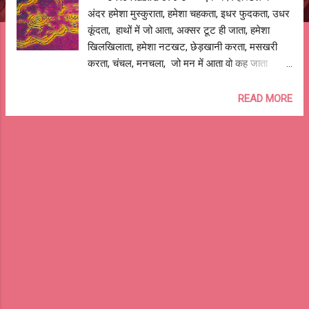
अंदर हमेशा मुस्कुराता, हमेशा चहकता, इधर फुदकता, उधर
कूंदता, हाथों में जो आता, अक्सर टूट ही जाता, हमेशा
खिलखिलाता, हमेशा नटखट, छेड़खानी करता, मसखरी
करता, चंचल, मनचला, जो मन में आता वो कह जाता
हमेशा दिखता था जोश में, हमेशा बोलता था जोश से, मिलता
था पूरे जोश में, घुलता था पूरे जोश से , यादों में रह गया
READ MORE
उसका मदहोश करने वाला जोश, हमेशा जोश में जिया, जोश
से ही लड़ा, आख़िर तक न छोड़ा जोश का साथ, कह गया
बड़ी आसानी से... मेरे दोस्त, जब तक है होश लगा दूंगा पूरा
जोश बोला ... तुम बस इतना काम करना, जब बातें करो,
मेरे चुटकुले दोहराना, बार बार मसखरी याद दिलाकर
हँसाना, पर ये कभी न पूँछना, कैसा हूँ? जब मिलो, एक बार
बिना मतलब की होली जरूर खिलाना, कुछ खिड़की के काँच
भी तोडूंगा, नाचेँगे, गायेंगे, शोर मचायेंगे, सीटीयाँ बजायेँगे पर
ये कभी न पूँछना, कैसा हूँ? क्यों की.. मेरे दोस्त, जब तक है
होश लगा दूंगा पूरा जोश एक पल शांत न बैठ सका,
उचकता, कूंदता, भागता, दौड़ता, हरकत करता, बक...