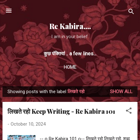
Skip to main content
Re Kabira....
I am in your belief.
कुछ पंक्तियां .. a few lines...
HOME
Showing posts with the label
लिखते रहो
SHOW ALL
P
o
लिखते रहो Keep Writing - Re Kabira 101
s
t
-
October 10, 2024
s
-- o Re Kabira 101 o-- लिखते रहो लिखते रहो, शब्द