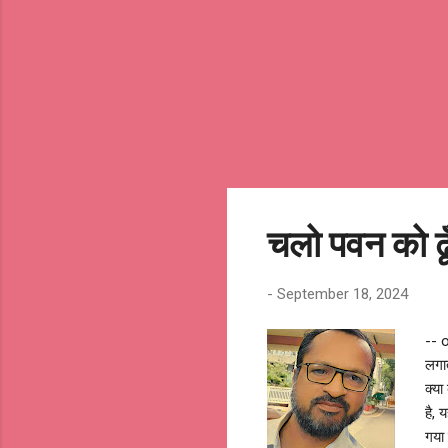
चलो पवन को ढ
-
September 18, 2024
-- 
लगात
क्या
है, 
गया 