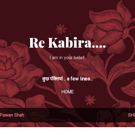
Skip to main content
Re Kabira....
I am in your belief.
कुछ पंक्तियां .. a few lines...
HOME
Pawan Shah
SH