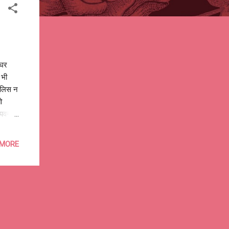
 घर
 भी
पुलिस न
ो
ै पवन?
 रहेंगे
्रभु !
 MORE
ey