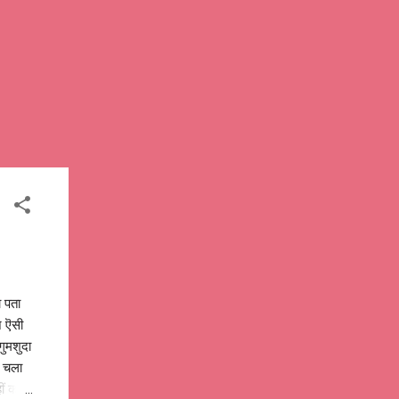
 पता
ज ऎसी
गुमशुदा
े चला
ं कहीं,