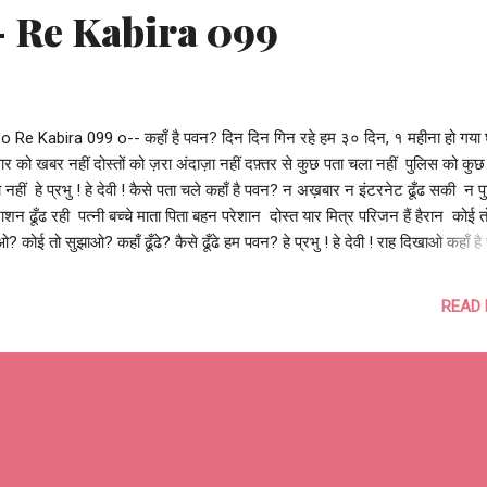
? - Re Kabira 099
o Re Kabira 099 o-- कहाँ है पवन? दिन दिन गिन रहे हम ३० दिन, १ महीना हो गया
ार को खबर नहीं दोस्तों को ज़रा अंदाज़ा नहीं दफ़्तर से कुछ पता चला नहीं पुलिस को कुछ
 नहीं हे प्रभु ! हे देवी ! कैसे पता चले कहाँ है पवन? न अख़बार न इंटरनेट ढूँढ सकी न 
ाशन ढूँढ रही पत्नी बच्चे माता पिता बहन परेशान दोस्त यार मित्र परिजन हैं हैरान कोई त
? कोई तो सुझाओ? कहाँ ढूँढे? कैसे ढूँढे हम पवन? हे प्रभु ! हे देवी ! राह दिखाओ कहाँ ह
ए हैं पर हारे नहीं है घबराये हुए हैं पर कमज़ोर नहीं व्याकुल हैं पर मायूस बिल्कुल नहीं डटे
क पता चले नहीं कोई तो बताएगा कोई तो मिलवाएगा जहाँ भी हो ढूँढ ही लेंगे तुम्हे पवन हे प
READ
देवी ! ले चलो जहाँ भी है पवन? #search4pawan आशुतोष झुड़ेले Ashutosh Jhurel
eKabira -- o Re Kabira 099 o--