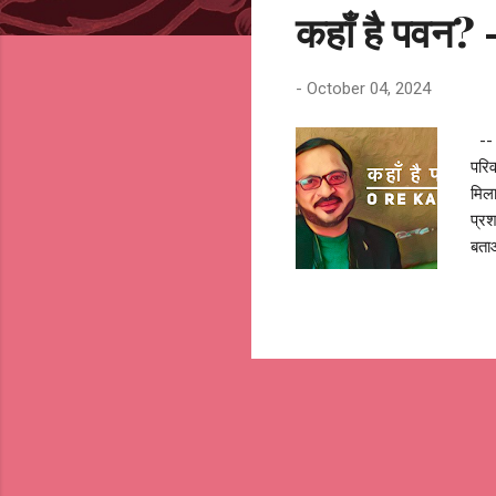
कहाँ है पवन
t
s
-
October 04, 2024
-- 
परिव
मिला
प्रश
बताओ
थक ग
जब त
हे 
@OR