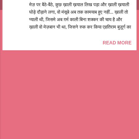
मेज़ पर बैठे-बैठे, कुछ ख़ाली ख़याल लिख पड़ा और ख़ाली ख़याली
घोड़े दौड़ाने लगा, वो मंसूबे अब तक कामयाब हुए नहीं... ख़ाली तो
प्याली थी, जिसमे अब ग़र्म काली बिना शक्कर की चाय है और
ख़ाली वो मेज़बान भी था, जिसने रुक कर किया एहतिराम बुज़ूर्ग का
... ख़ाली तो काँच के ग्लास है, जो सजा रखे हैं किताबों के बीच उस
अलमारी पर और ख़ाली वो क़िताब के पन्ने भी है, जो किसी ने नहीं
READ MORE
पढ़े अब तक ... वैसे ख़ाली तो पड़ी है वो महफ़िल की बोतल, बीवी
का गुबार निकलेगा जिस पर और ख़ाली वो सोफ़े का कोना भी
होगा, जिस पर देखी थी दो-तीन सिनेमा कल ... ख़ाली तो घर भी
लगता है, जब होते हैं बच्चे इधर-उधर और ख़ाली वो आँगन वहां भी
हैं, जहाँ घरवाली-घरवाले करते है इंतेज़ार त्योहरों पर ... वहां ख़ाली
तो दीवार है, जिसे सजना है एक तस्वीर से इस दिवाली पर और
ख़ाली वो चित्र भी है, जिसे रंगा नहीं रंगसाज़ ने अभी तक ... आज
ख़ाली तो सड़क हैं, जहाँ ज़श्न मनता है किसी और की जीत पर
और ख़ाली वो चौराहे-बाज़ार भी हैं, जहाँ से निकला था ज...