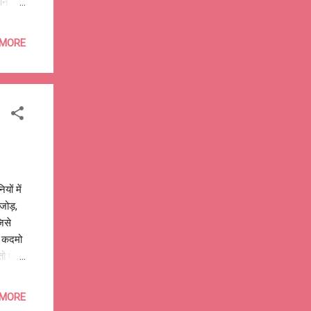
ाने की
क्त भी
ह और
 MORE
, शब्द
ों की
ों में
-जोड़,
िसे
े कदमो
तो ऐसी,
ी एक
ोना
 MORE
ं जश्न