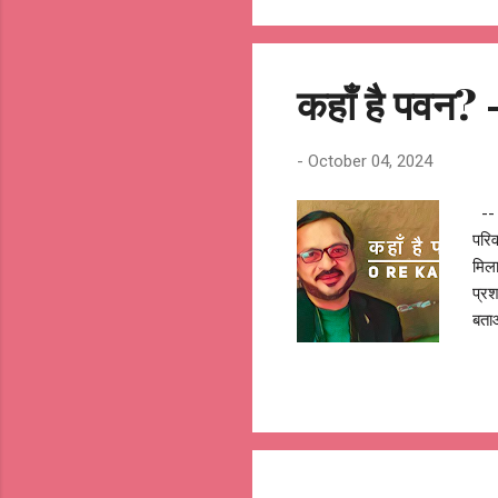
मने 
हमार
आशु
कहाँ है पवन
-
October 04, 2024
-- 
परिव
मिला
प्रश
बताओ
थक ग
जब त
हे 
@OR