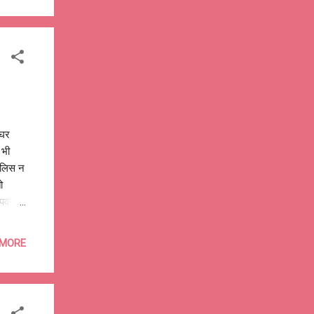
ी छाप,
ए !
 घर
 भी
पुलिस न
ो
ै पवन?
 रहेंगे
्रभु !
 MORE
ey