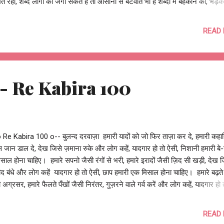
े रहो, शब्द लोगों को जगा सकते हैं तो आसानी से बँटवाते भी है शब्दों में बहकाने की, भड़क
रत है तो मोहब्बत फैलाने की आदत भी है लिखते रहो, शब्द तुम्हें बाँध देते हैं तो बन्धनों से मु
 हैं शब्दों से ही गीत है प्रीत है मीत है तो भक्ति की शक्ति भी है लिखते रहो, शब्द ही अल्ला
READ
हैं तो रावण और शैतान भी हैं शब्दों में राम है श्याम है तो सियाराम राधेश्याम भी है लिखते रहो
ुबान की जान हैं तो इनके बिना ज़ुबानी बेजान हैं शब्दों में ही तो बड़े-बड़े गुमनाम हैं तो ये कितन
न भी हैं लिखते रहो, शब्द ही तुम्हारे व्...
ज़ा - Re Kabira 100
 Re Kabira 100 o-- बुलन्द दरवाज़ा हमारी यादों को जो फिर ताज़ा कर दे, हमारी कहानिय
 जान डाल दे, देख जिसे ज़माना रुके और लोग कहें, यादगार हो तो ऐसी, निशानी हमारी बे
िसाल होना चाहिए। हमारे सपनो जैसी रंगों से भरी, हमारे इरादों जैसी ज़िद सी खड़ी, देख ज
ीद बंधे और लोग कहें यादगार हो तो ऐसी, छाप हमारी एक मिसाल होना चाहिए। हमारे बढ़त
 अग्रसर, हमारे फैलते पँखों जैसी निरंतर, गुज़रने वाले गर्व करें और लोग कहें, यादगार हो 
 हमारी बस कमाल होना चाहिए। हमारे बिताये चार सालों का मान धरे, हमारी उपलब्धियों क
न बने, योगदान प्रेरित करे और लोग कहें, यादगार हो तो ऐसी, जीत का प्रतीक शानदार ह
READ
िए। हमारे २५ साल के सफ़र सी अनुपम, हमारी यारी-दोस्ती की तरह शाश्वत, जब हम मिले