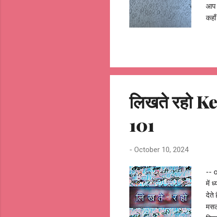
आप 
कहाँ
जगह
कठो
गलित
सीखत
क्यो
बड़ा 
लिखते रहो 
101
-
October 10, 2024
-- o
में 
देते
मसलो