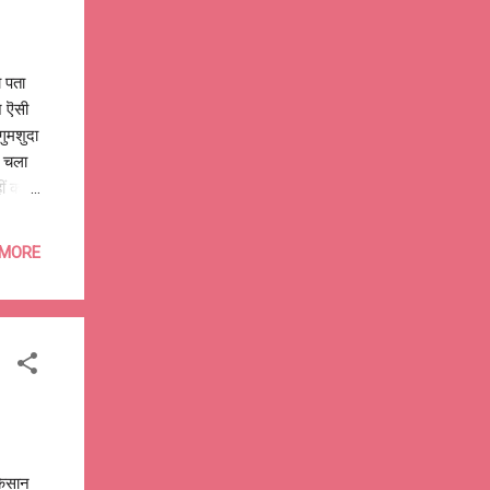
 पता
ज ऎसी
गुमशुदा
े चला
ं कहीं,
 बुने
े बड़े
 MORE
ते हुए
 हमारे
भी
किसान