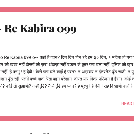
और हम कहें, यादगार हो तो ऐसी, आरंभ का द्वार बुलन्द होना चाहिए। हमारी निशानी, हमार
ी मुहर, हमारी जीत का प्रतीक, हमारे आरंभ का द्वार बुलन्द होना चाहिए ! बुलन्द होना चाहि
तोष झुड़ेले Ashutosh Jhur...
? - Re Kabira 099
o Re Kabira 099 o-- कहाँ है पवन? दिन दिन गिन रहे हम ३० दिन, १ महीना हो गया
ार को खबर नहीं दोस्तों को ज़रा अंदाज़ा नहीं दफ़्तर से कुछ पता चला नहीं पुलिस को कुछ
 नहीं हे प्रभु ! हे देवी ! कैसे पता चले कहाँ है पवन? न अख़बार न इंटरनेट ढूँढ सकी न 
ाशन ढूँढ रही पत्नी बच्चे माता पिता बहन परेशान दोस्त यार मित्र परिजन हैं हैरान कोई त
? कोई तो सुझाओ? कहाँ ढूँढे? कैसे ढूँढे हम पवन? हे प्रभु ! हे देवी ! राह दिखाओ कहाँ ह
ए हैं पर हारे नहीं है घबराये हुए हैं पर कमज़ोर नहीं व्याकुल हैं पर मायूस बिल्कुल नहीं डटे
क पता चले नहीं कोई तो बताएगा कोई तो मिलवाएगा जहाँ भी हो ढूँढ ही लेंगे तुम्हे पवन हे प
READ
देवी ! ले चलो जहाँ भी है पवन? #search4pawan आशुतोष झुड़ेले Ashutosh Jhurel
eKabira -- o Re Kabira 099 o--