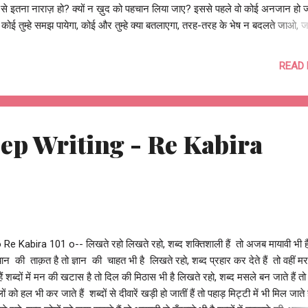
से इतना नाराज़ हो? क्यों न ख़ुद को पहचान लिया जाए? इससे पहले वो कोई अनजान हो ज
 कोई तुम्हे समझ पायेगा, कोई और तुम्हे क्या बतलाएगा, तरह-तरह के भेष न बदलते जाओ, 
 अकेले न भटकते रह जाओ, क्यों दुसरे के नज़रिये को अपनाते हो? क्यों अपने आप पर इत
र हो जाते हो? क्यों न खुद को माफ़ कर दिया जाए? इससे पहले वो सोच का कैदी बन जाए,
READ
याँ तो करोगे नहीं खुदा हो, कोई कहाँ मिलेगा जो अमोघ-अभ्रान्त हो, धीरे-धीरे ही सही ग़लत
े जाओ, बार-बार ही सही सुधार आगे बढ़ते जाओ, क्यों रुकावटों से ग़लतियों से हारे लगते 
ं अपने आप को सज़ा देने उतारू दिखते हो? क्यों न ख़ुद से समझौता कर लिया जाए? इससे 
मसला बन जाए, कहाँ औरों के सामने रोना रोते हो, कोई हँसाए...
Keep Writing - Re Kabira
 Re Kabira 101 o-- लिखते रहो लिखते रहो, शब्द शक्तिशाली हैं तो अजब मायावी भी हैं
ध्यान की ताक़त है तो ज्ञान की चाहत भी है लिखते रहो, शब्द प्रहार कर देते हैं तो वहीं मर
 हैं शब्दों में मन की खटास है तो दिल की मिठास भी है लिखते रहो, शब्द मसले बन जाते हैं तो 
ं को हल भी कर जाते हैं शब्दों से दीवारें खड़ी हो जातीं हैं तो पहाड़ मिट्टी में भी मिल जाते ह