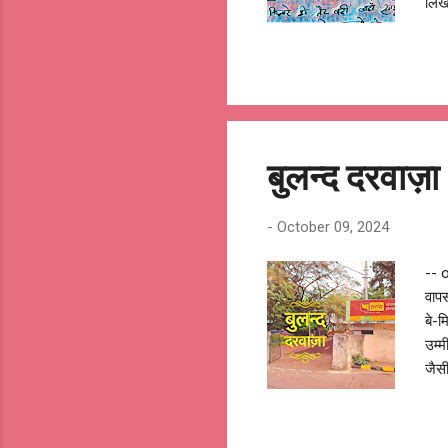
लिखत
फ़ित
करते
राम 
बेज़
पहचा
बुलन्द दरवा
-
October 09, 2024
-- o
वापस
बे-म
उम्म
जैसी
मुहर
पहचा
चाह