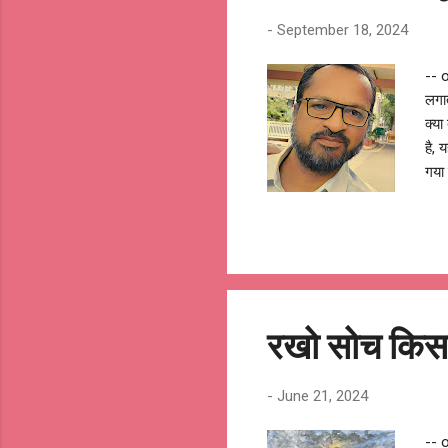
-
September 18, 2024
-- 
लगात
क्या
है, 
गया 
किसी
विचा
अधिक
बताई
वश म
गुम
रखो सोच किस
-
June 21, 2024
-- 