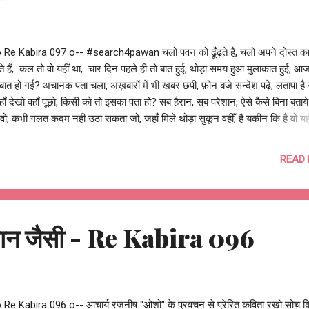
o Re Kabira 097 o-- #search4pawan चलो पवन को ढूँढ़ते हैं, चलो अपने दोस्त का
े हैं, कल तो वो यहीं था, चार दिन पहले ही तो बात हुई, थोड़ा समय हुआ मुलाकात हुई, आ
 बात हो गई? अचानक पता चला, अख़बारों में भी ख़बर छपी, फ़ोन बजे सन्देश पढ़े, लतापा है 
यहाँ देखो वहाँ पूछो, किसी को तो इसका पता हो? सब हैरान, सब परेशान, ऐसे कैसे बिना बताय
वो, कभी गलत कदम नहीं उठा सकता जो, जहाँ मिले थोड़ा सुकून वहीँ, है यकीन कि है वो यही
 को कोई शक संदेह तो नहीं? अफ़वाहें उड़ी अटकलें लगी, अनुमान लगे धारणाएँ बनी, ख्याल
र घड़े, कुछ सच्ची अधिक्तर झूठी बातें पता चलीं, कुछ वाद हुए अधिक्तर विवाद बने, कुछ आग
READ
्तर अभी भी क्यों पीछे खड़े? लड़ रहा है वो अपने हिस्से की लड़ाई, कभी छुपाई कभी मुस्कुरा
, अन्वेषण अन्वीक्षण विवेचन आलोचन जाँच-पड़ताल, ये सब तो हो रहा है और होता रहेगा, जो
ें है चलो वो करते हैं य फिर हाथ पर हाथ धरे बैठे रह सकते हैं? बोले ओ रे कबीरा, वो तो अ
शुदा है, तुम सब अब तक थे...
ान जैसी - Re Kabira 096
o Re Kabira 096 o-- आचार्य रजनीष "ओशो" के प्रवचन से प्रेरित कविता रखो सोच 