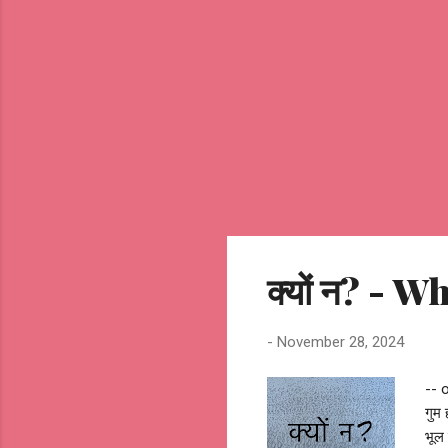
क्यों न? - 
-
November 28, 2024
-- o
गुम 
भूल 