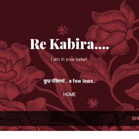
Skip to main content
Re Kabira....
I am in your belief.
कुछ पंक्तियां .. a few lines...
HOME
SH