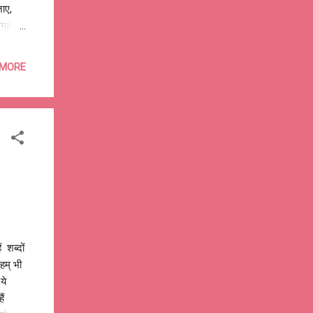
ाए,
जगह-
ने
 कुछ
 MORE
ियों से
हों?
पहले वो
 शब्दों
हम् भी
ये
ैं