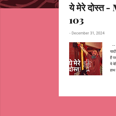
ये मेरे दोस्
t
s
103
-
December 31, 2024
-- o
यादो
हैं 
ये ब
हाथ 
ऊँचे