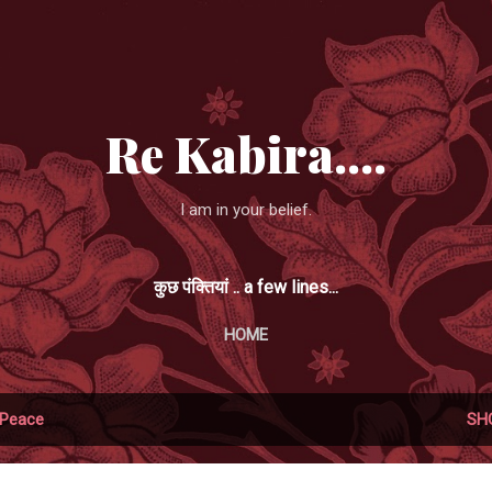
Skip to main content
Re Kabira....
I am in your belief.
कुछ पंक्तियां .. a few lines...
HOME
Peace
SH