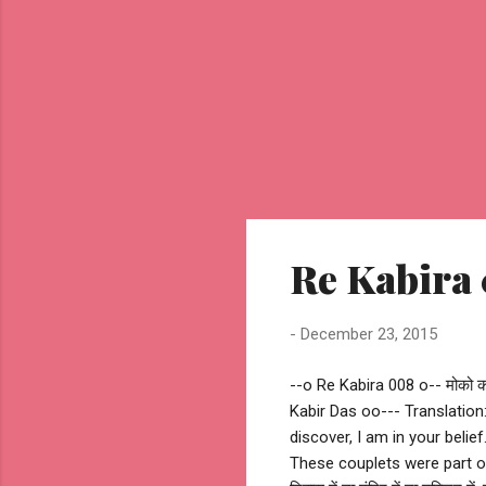
Re Kabira 
-
December 23, 2015
--o Re Kabira 008 o-- मोको कहां ढूँ
Kabir Das oo--- Translation
discover, I am in your belie
These couplets were part of Kabir