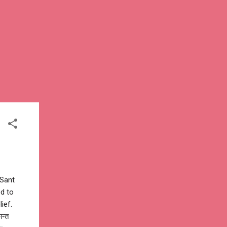
o Sant
ed to
ief.
ान्त