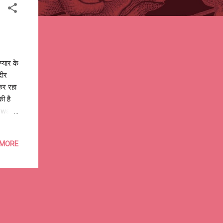
्यार के
दीर
कर रहा
की है
 wait...
g for
une
 MORE
 wait
 why