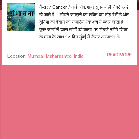
कैंसर / Cancer / कर्क रोग, शब्द सुनकर ही रोंगटे खड़े
हो जाते हैं। सोचने समझने का शक्ति दम तोड़ देती है और
दुनिया को देखने का नज़रिया एक क्षण में बदल जाता है।
कुछ सालों में खास लोगों को खोया, पर पिछले महीने शिखा
के मामा के साथ १० दिन मुंबई में कैंसर अस्पातल के
चक्कर काटने के बाद मानो कुछ बदल सा गया। उन
भावनाओं को व्यक्त करती कविता - संभावना। संभावना
READ MORE
Location:
Mumbai, Maharashtra, India
भीड़ ही भीड़ चारों तरफ, अजब सा शोर, अजीब सी
ख़ामोशी, नित्य नम आँखें, ठहरे हुए आँसू, चेहरे पे कठिन
मुस्कुराहटें, बेचैन मन की बौखलाहटें, माथे पर मजबूरी की
लकीरें, झुके हुए काँधे, थकी हुई बाहें, भटके हुए जाते जा रहे
हैं, दिशाहीन कदम बढ़ाते जा रहे हैं, ज़िम्मेदारी का बोझ लिए,
बस भागते जा रहे हैं, फिर भी उस भीड़ में वो लोग, कहीं नहीं
जा पा रहे हैं... उदासी ही उदासी चारों तरफ, ये इतना दुःख
कैसे हैं झेलते, माँ की छाती से चिपके बच्चे, न खेलते, न
हँसते, न खुलकर रो सकते, अपनी छोटी सी दुनिया में बसते,
चुबती नलियाँ क्यों हैं, कहाँ समझते, काँपते हाथ पिता के, बेटे
की व्हीलचेयर को धकेलते, बेटी पिता की गोद रोती चुप्पी