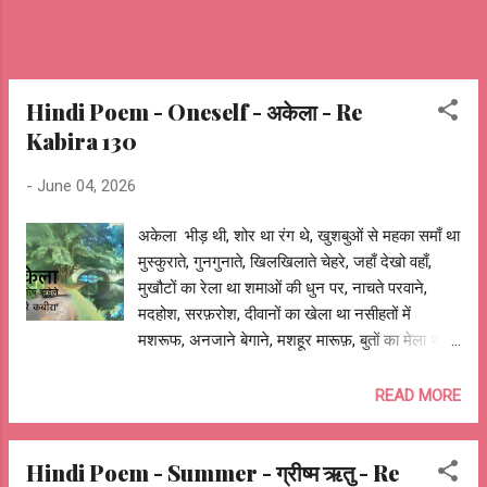
साधे, माँ का ...
Hindi Poem - Oneself - अकेला - Re
Kabira 130
-
June 04, 2026
अकेला भीड़ थी, शोर था रंग थे, खुशबुओं से महका समाँ था
मुस्कुराते, गुनगुनाते, खिलखिलाते चेहरे, जहाँ देखो वहाँ,
मुखौटों का रेला था शमाओं की धुन पर, नाचते परवाने,
मदहोश, सरफ़रोश, दीवानों का खेला था नसीहतों में
मशरूफ, अनजाने बेगाने, मशहूर मारूफ़, बुतों का मेला था
भीड़ थी, शोर था, अँधेरा था, जुगनुओं से चमका चमन था
दौलत की, शोहरत की चकाचौंध में, चाँद के लिए हैरान-
READ MORE
परेशान चकोर था, दावतों में, यारों की महफ़िलों में, फ़रमाइशों
का ज़ोर था, वहीं किसी कोने में, कहीं छुपा किसी का
Hindi Poem - Summer - ग्रीष्म ऋतु - Re
चितचोर था, कोई नाचता, कोई गाता, कोई झूमता, जाम से