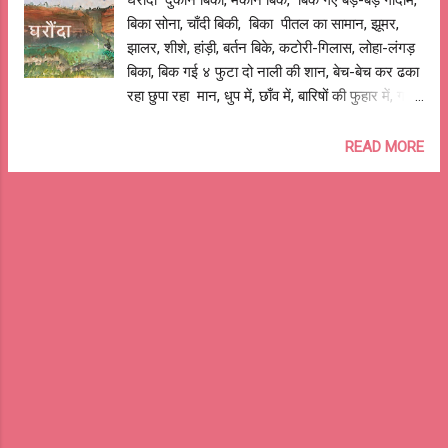
घरौंदा दुकाने बिकीं, मकान बिके, बिक गए बड़े-बड़े गोदाम,
बादलों को लालिमा से सजाती तालाब के पानी को लाखों
बिका सोना, चाँदी बिकी, बिका पीतल का सामान, झूमर,
माणिक मोतियों से चमकाती चुपके से मेरे कमरे में ...
झालर, शीशे, हांड़ी, बर्तन बिके, कटोरी-गिलास, लोहा-लंगड़
बिका, बिक गई ४ फुटा दो नाली की शान, बेच-बेच कर ढका
रहा छुपा रहा मान, धुप में, छाँव में, बारिषों की फुहार में, गगन
की गर्जन में, धरा की कंपन में, शादी-विवाह, चौक, तीज,
त्यौहार में, खुशियों के रंग में, दुःखों के रण में, ऊँचा पूरा, हवा
READ MORE
दार, सुंदर और आलिशान, बड़े-बड़े खिड़की दरवाज़े,और
विदेशी शीशे, गद्दी, मंदिर, आँगन और खूबसूरत छतजे, कितने
जीने और छोटे-बड़े कितने ही कमरे, अँगरेज़ चले गए,
रजवाड़े मिट गए, कितने नेता आए, कितने चले गए, थका-
हारा, समय का फेर देखता रहा, मेरे बब्बा का घर वहीं पर
डटा रहा, गिरती दीवरों को, टपकती छतों को, उजड़ती
तुलसन को, उखड़ते आँगन को, जब हमने उनके हाल पर
छोड़ दिया, घर को हिसाब‑किताब के तराज़ू में तौल दिया,
चोरी-धोखा, छल-कपट, लालच-तृष्णा, लानते-धमकियाँ,
सच की बौखलाहट, झूठ-फ़रेब की परतों में लिपटी ,
दिखावे की चा...