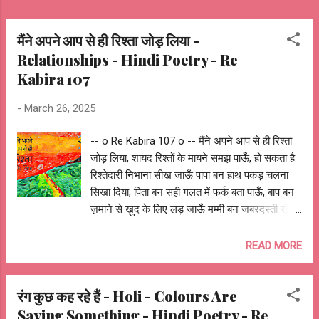
मैंने अपने आप से ही रिश्ता जोड़ लिया -
Relationships - Hindi Poetry - Re
Kabira 107
-
March 26, 2025
-- o Re Kabira 107 o -- मैंने अपने आप से ही रिश्ता
जोड़ लिया, शायद रिश्तों के मायने समझ पाऊँ, हो सकता है
रिश्तेदारी निभाना सीख जाऊँ पापा बन हाथ पकड़ चलना
सिखा दिया, पिता बन सही गलत में फर्क बता पाऊँ, बाप बन
ज़माने से ख़ुद के लिए लड़ जाऊँ मम्मी बन जबरदस्ती रोटी
का निवाला खिला दिया, माता राम बन सिर पर हाथ फेर
चिंताएं भगा पाऊँ, माँ बन कान-मरोड़ गलत संगती से खींच
READ MORE
लाऊँ भाई बन साईकल पर आगे बैठा स्कूल पहुँचा दिया, बड़ा
बन गले में हाथ डाल मेलों में घुमा पाऊँ, छोटा बन शैतानियों
रंग कुछ कह रहे हैं - Holi - Colours Are
में चुपचाप साथ निभा जाऊँ बहन बन रो धोके ही सही थोड़ा
Saying Something - Hindi Poetry - Re
तो सभ्य बना दिया, दीदी बन सपनों को बार-बार बुनना