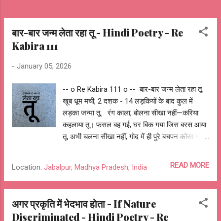
बार-बार जन्म लेता रहा तू - Hindi Poetry - Re
Kabira 111
-
January 05, 2026
-- o Re Kabira 111 o -- बार-बार जन्म लेता रहा तू
खूब धूम मची, 2 दशक - 14 लड़कियों के बाद कुल में
लड़का जन्मा तू, रंग काला, बोलना सीखा नहीं—करिया
कहलाया तू। फसल बह गई, घर बिक गया जिस बरस आया
तू, अभी चलना सीखा नहीं, गोद में ही पुरे बचपन कोसा गया
तू। मिट्टी ही तेरे खेल खिलौने, उसी में हँसता तू, दूर से
ही पटाखे सुन दिवाली पर खुश होता तू। फटी किताबों के
READ MORE
Location:
Jabalpur, Madhya Pradesh, India
चित्रों में ही खोया रहा तू, (उनमे ही अपने ख़्वाब बनाये तूने)
नंगे पाँव मीलों स्कूल तक दौड़ता रहा तू। समझ न सका
क्यों कक्षा के बाहर बैठाया गया तू, कई बार बिना वजह चोर
अगर प्रकृति में भेदभाव होता - If Nature
कहलाया तू। कितने घरों की देहरी पार न कर पाया तू,
Discriminated - Hindi Poetry - Re
मंदिर के बाहर ही मन्नतों के धागे बाँध आया तू। नमक