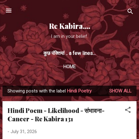
Skip to main content
Re Kabira....
I am in your belief.
कुछ पंक्तियां .. a few lines...
HOME
Showing posts with the label
Hindi Poetry
SHOW ALL
P
o
Hindi Poem - Likelihood - संभावना-
s
Cancer - Re Kabira 131
t
s
-
July 31, 2026