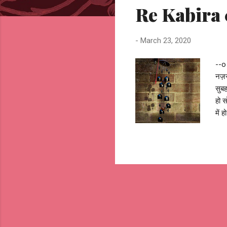
Re Kabira 
t
s
-
March 23, 2020
--o
नज़र
सुबह
हो स
में 
नहीं
सोचत
हो क
मेरी
कभी 