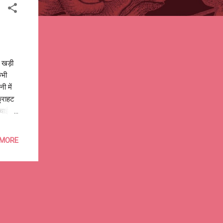
 खड़ी
कभी
ी में
कुराहट
्चाई तो
 हुई हो
ें तुम
 MORE
कहीं
में हो,