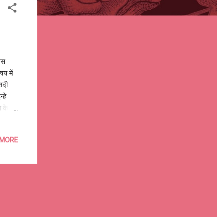
ैस
षय में
सदी
्हे
ा के
ोग उन
वह भूल
 MORE
वार
ा। आज
क लड़