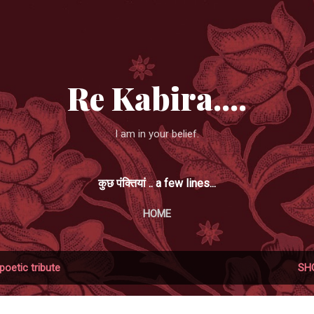
Skip to main content
Re Kabira....
I am in your belief.
कुछ पंक्तियां .. a few lines...
HOME
poetic tribute
SH