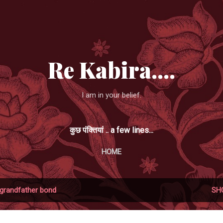
Skip to main content
Re Kabira....
I am in your belief.
कुछ पंक्तियां .. a few lines...
HOME
grandfather bond
SH