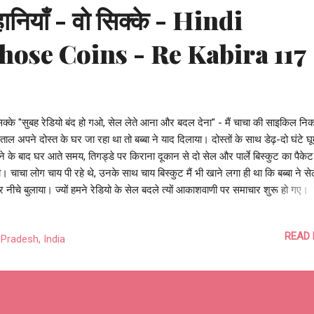
ानियाँ - वो सिक्के - Hindi
Those Coins - Re Kabira 117
िक्के "सुबह रेडियो बंद हो गओ, सेल लेते आना और बदल देना" - मैं चाचा की साइकिल न
ताल अपने दोस्त के घर जा रहा था तो बब्बा ने याद दिलाया। दोस्तों के साथ डेढ़-दो घंटे घू
े के बाद घर आते समय, तिगड्डे पर किराना दूकान से दो सेल और पार्ले बिस्कुट का पैके
। चाचा लोग चाय पी रहे थे, उनके साथ चाय बिस्कुट मैं भी खाने लगा ही था कि बब्बा ने स
 नीचे बुलाया। ज्यों हमने रेडियो के सेल बदले त्यों आकाशवाणी पर समाचार शुरू हो गए।
 के बाद बब्बा और मैं अक्सर बतियाते थे, जो भी विषय सामने आजाये उस पर बातें शुरू हो 
 कल हमने धनुषधारी मंदिर के बारे में बात शुरू की, फिर बब्बा ने रामायण खोल एक अध्याय 
READ
Pradesh, India
 मुझे पढ़ने दिया, ढंग से नहीं पढ़ा तो ख़ुद ही पढ़ कर बताया। उससे पहले मैंने टेबल टेनिस 
उन्हें बताया, कैसे खेलते हैं, नियम, मैं कहाँ सीखने जाता, कौन सिखाता वगैरह। कभी वो अपन
ते, कभी मेरी सुनते। कुछ नहीं मिलता तो अखबार तो था ही, नहीं तो बब्बा के कुछ देर पैर 
 चला जाता। उस दिन थोड़ी देर पहले जो रेडियो से पुराने सेल न...