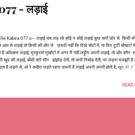
077 - लड़ाई
 Re Kabira 077 o-- लड़ाई सब लड़ रहे कोई न कोई लड़ाई कुछ चारों छोर से किसी की
 आप से लड़ाई तो किसी की और से ज़रूरी नहीं कि दिखे चोटों में, या फिर टूटी चौखटों मे
 हैं अधिक्तर लड़ाई, मुस्कुराते मुखौटों में अगर मैं नहीं लड़ूँगा अपनी लड़ाई, तो और कौन
 खुद की लड़ाई, बाँकी सारे मौन झंझोड़ देती, तो कभी निचोड़ देती, पर लड़ना मजबूरी है क्
ाता है लड़ने से, ओ रे कबीरा लड़ते रहना ज़रूरी है लड़ाई अपनी अपनी होती है, खुद को ह
ी है उम्मीद की कोई और लड़ेगा, फ़िज़ूल खर्च लड़ाई होती है आशुतोष झुड़ेले Ashutosh
reley @OReKabira --o Re Kabira 077 o--
READ