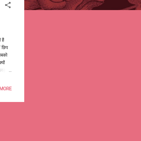
 है
ं छिप
 सबको
यों
ी लड़ना
 MORE