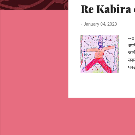
Re Kabira 
t
s
-
January 04, 2023
--o
अपने
जाती
लड़नी
घबड़
होत
Jhu