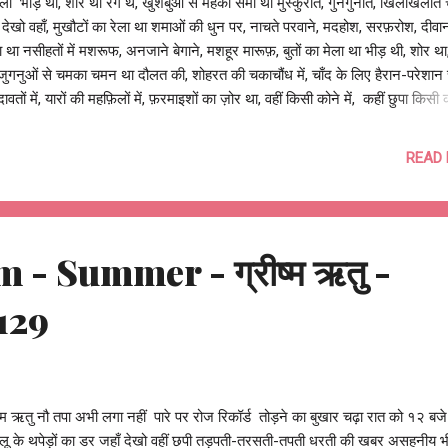
ा भीड़ थी, शोर था रंग थे, खुशबुओं से महका समाँ था मुस्कुराते, गुनगुनाते, खिलखिलाते च
 देखो वहाँ, मुखौटों का रेला था शमाओं की धुन पर, नाचते परवाने, मदहोश, सरफ़रोश, दीवान
 था नसीहतों में मशरूफ, अनजाने बेगाने, मशहूर मारूफ़, बुतों का मेला था भीड़ थी, शोर था,
जुगनुओं से चमका चमन था दौलत की, शोहरत की चकाचौंध में, चाँद के लिए हैरान-परेशा
दावतों में, यारों की महफ़िलों में, फ़रमाइशों का ज़ोर था, वहीं किसी कोने में, कहीं छुपा किसी 
ोर था, कोई नाचता, कोई गाता, कोई झूमता, जाम से जाम मिलाता, कोई नामों के दाम लगाता
ों के खेल में, कोई नज़रें चुराता, कोई छुपाता तो कोई नज़रें मिलाता, कोई बार-बार खो जाता,
READ
, तो कोई बार-बार टकरा जाता, हर बार मिल जाता भीड़ थी, शोर था, रास्ते थे, मोड़ों में उल
 था भीड़ में, शोर में, मुस्कुराने, खिलखिलाने की होड़ में, तेज़ भागने, दूर जाने की दौड़ में, रंग
ं में, ख़्यालों में, लगा खोया था, पर असल में आँखें खोल, वो सोया था, अनजानों में, बेगानों मे
ा, बड़े पायदानों प...
- Summer - ग्रीष्म ऋतु -
129
ष्म ऋतु नौ तपा अभी लगा नहीं पारे पर रोज रिकॉर्ड तोड़ने का बुखार चढ़ा रात को १२ ब
 लू के थपेड़ों का डर जहाँ देखो वहीं छपी तड़पती-तरसती-तपती धरती की खबर असहनीय