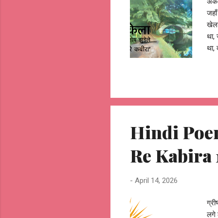
अकेल
जहाँ
खेला
था, 
था, 
चितच
नज़र
जाता
खड़ा
रागो
ढूँढत
Hindi Poem 
Re Kabira 
-
April 14, 2026
ग्री
लगे