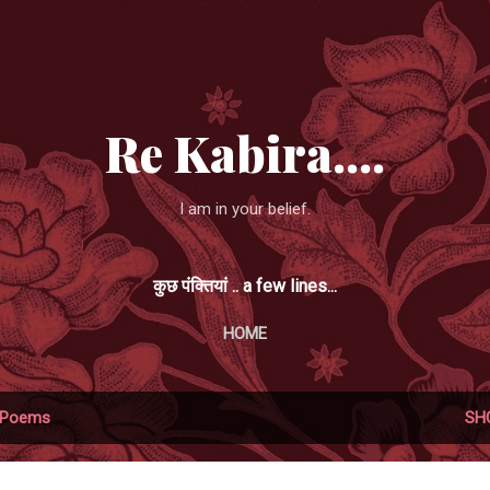
Skip to main content
Re Kabira....
I am in your belief.
कुछ पंक्तियां .. a few lines...
HOME
Poems
SH