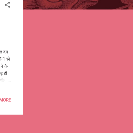
ति दम
ोगों को
ने के
ड़ ही
कठिन
, भटके
, फिर
 MORE
 हैं
या में
ी पिता