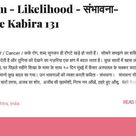
 - Likelihood - संभावना-
e Kabira 131
र / Cancer / कर्क रोग, शब्द सुनकर ही रोंगटे खड़े हो जाते हैं। सोचने समझने का शक्
देती है और दुनिया को देखने का नज़रिया एक क्षण में बदल जाता है। कुछ सालों में खास ल
, पर पिछले महीने शिखा के मामा के साथ १० दिन मुंबई में कैंसर अस्पातल के चक्कर काट
 मानो कुछ बदल सा गया। उन भावनाओं को व्यक्त करती कविता - संभावना। संभावना भी
चारों तरफ, अजब सा शोर, अजीब सी ख़ामोशी, नित्य नम आँखें, ठहरे हुए आँसू, चेहरे पे 
कुराहटें, बेचैन मन की बौखलाहटें, माथे पर मजबूरी की लकीरें, झुके हुए काँधे, थकी हुई बाहें
जाते जा रहे हैं, दिशाहीन कदम बढ़ाते जा रहे हैं, ज़िम्मेदारी का बोझ लिए, बस भागते जा रहे हैं
READ
tra, India
स भीड़ में वो लोग, कहीं नहीं जा पा रहे हैं... उदासी ही उदासी चारों तरफ, ये इतना दुःख कैसे
े, माँ की छाती से चिपके बच्चे, न खेलते, न हँसते, न खुलकर रो सकते, अपनी छोटी सी दुनि
, चुबती नलियाँ क्यों हैं, कहाँ समझते, काँपते हाथ पिता के, बेटे की व्हीलचेयर को धकेलते, बेट
ोद रोती चुप्पी साधे, माँ का ...