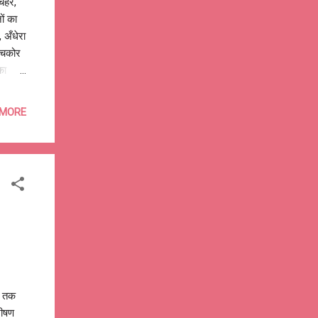
ेहरे,
ों का
 अँधेरा
न चकोर
का
,
 गुम हो
 MORE
झा वो
 में,
ं, पहचान
जे तक
 भीषण