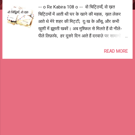
-- o Re Kabira 108 o -- वो चिट्ठियाँ, वो ख़त
चिट्ठियों में आती थी घर के खाने की महक, ख़त लेकर
आते थे मेरे शहर की मिट्टी, दुःख के आँसू, और कभी
ख़ुशी में झूमती खबरें। अब मुश्किल से मिलते हैं वो नीले-
पीले लिफ़ाफे, हर दूसरे दिन आते हैं दरवाज़े पर सामानों के
डिब्बे, और रद्दी के ढेर। त्योहारों पर, व्यवहारों पर इंतज़ार
रहता था डाकिए का, राखी पर चिट्ठियों का तांता, होली के
READ MORE
रंगों में भीगी, दीवाली पर घर बुलातीं, वो चिट्ठियाँ, वो ख़त।
जाने कहाँ चले गए वो ख़त, क्या भूल गए हम लिखना
चिट्ठियाँ? कभी मिल जाती हैं कुछ भूली-बिसरी चिट्ठियाँ,
जिनमें छुपे होते हैं टूटे दिल के टुकड़े, बहुत सी उलझनें,
अड़चनें जो बोलकर नहीं कही जा सकतीं। पुरानी किताब के
पन्नों के बीच निकल आते हैं ख़त, खोल कर रख देते हैं
लिखने वाले का दिल, और बार-बार भर आता हैपढ़ने वाले
का मन। इश्क़ के इज़हार करते जो भेजे नहीं गए ख़त,
उनमें दबी रहती हैं कविताएँ, कुछ शायरियाँ, यादों की रंगीन
दुनिया में वापस ले जातीं, वो चिट्ठियाँ, वो ख़त। जा...