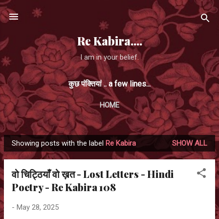
Skip to main content
Re Kabira....
I am in your belief.
कुछ पंक्तियां .. a few lines...
HOME
Showing posts with the label
Re Kabira
SHOW ALL
P
o
वो चिट्ठियाँ वो ख़त - Lost Letters - Hindi
s
Poetry - Re Kabira 108
t
s
-
May 28, 2025