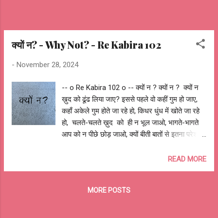
आशुतोष झुड़ेले Ashuto...
क्यों न? - Why Not? - Re Kabira 102
-
November 28, 2024
-- o Re Kabira 102 o -- क्यों न ? क्यों न ? क्यों न
ख़ुद को ढूंढ लिया जाए? इससे पहले वो कहीं गुम हो जाए,
कहाँ अकेले गुम होते जा रहे हो, किधर धुंध में खोते जा रहे
हो, चलते-चलते ख़ुद को ही न भूल जाओ, भागते-भागते
आप को न पीछे छोड़ जाओ, क्यों बीती बातों से इतना परेशान
हो? क्यों अपने आप से इतना नाराज़ हो? क्यों न ख़ुद को
पहचान लिया जाए? इससे पहले वो कोई अनजान हो जाए,
READ MORE
कहाँ कोई तुम्हे समझ पायेगा, कोई और तुम्हे क्या बतलाएगा,
तरह-तरह के भेष न बदलते जाओ, जगह-जगह अकेले न
MORE POSTS
भटकते रह जाओ, क्यों दुसरे के नज़रिये को अपनाते हो?
क्यों अपने आप पर इतने कठोर हो जाते हो? क्यों न खुद को
माफ़ कर दिया जाए? इससे पहले वो सोच का कैदी बन जाए,