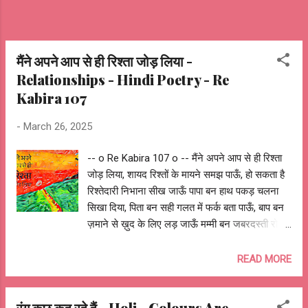
मैंने अपने आप से ही रिश्ता जोड़ लिया -
Relationships - Hindi Poetry - Re
Kabira 107
-
March 26, 2025
-- o Re Kabira 107 o -- मैंने अपने आप से ही रिश्ता
जोड़ लिया, शायद रिश्तों के मायने समझ पाऊँ, हो सकता है
रिश्तेदारी निभाना सीख जाऊँ पापा बन हाथ पकड़ चलना
सिखा दिया, पिता बन सही गलत में फर्क बता पाऊँ, बाप बन
ज़माने से ख़ुद के लिए लड़ जाऊँ मम्मी बन जबरदस्ती रोटी
का निवाला खिला दिया, माता राम बन सिर पर हाथ फेर
चिंताएं भगा पाऊँ, माँ बन कान-मरोड़ गलत संगती से खींच
READ MORE
लाऊँ भाई बन साईकल पर आगे बैठा स्कूल पहुँचा दिया, बड़ा
बन गले में हाथ डाल मेलों में घुमा पाऊँ, छोटा बन शैतानियों
रंग कुछ कह रहे हैं - Holi - Colours Are
में चुपचाप साथ निभा जाऊँ बहन बन रो धोके ही सही थोड़ा