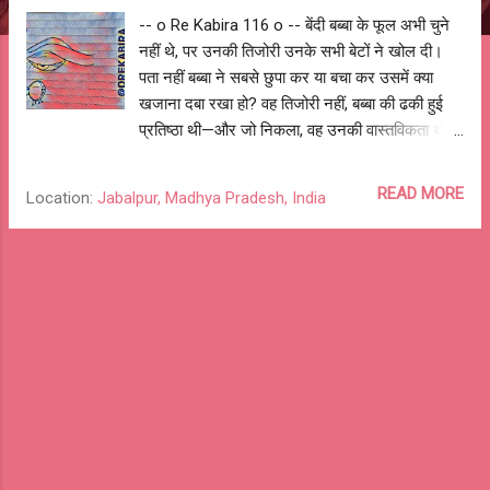
-- o Re Kabira 116 o -- बेंदी बब्बा के फूल अभी चुने
नहीं थे, पर उनकी तिजोरी उनके सभी बेटों ने खोल दी।
पता नहीं बब्बा ने सबसे छुपा कर या बचा कर उसमें क्या
खजाना दबा रखा हो? वह तिजोरी नहीं, बब्बा की ढकी हुई
प्रतिष्ठा थी—और जो निकला, वह उनकी वास्तविकता थी।
एक, दो और पाँच रुपये के नए नोटों की एक-आधी गड्डियाँ,
जो पापा बब्बा को त्योहार और व्यवहार के लिए दे आते थे,
READ MORE
Location:
Jabalpur, Madhya Pradesh, India
और थोड़ी चिल्लड़ । तिजोरी में कुछ चाँदी और पीतल के
खिलौने और टूटे हुए जेवर भी थे। जेवर और खिलौने
कबाड़ी के भाव बेच दिए गए, नोटों की गड्डियों को ताऊजी
ने सभी भाइयों में बराबर बाँट दिया और चिल्लड़ बाई को दे
दी। बाई ने बड़बड़ाते और आँसू बहाते हुए वापस उनकी
तरफ झटकार दी—“दो दिन भय नोइ, तुम औरन ने जो सुरु
कर दौ।” मुझे बब्बा और बाई—यानि दादा और दादी—के
साथ 10वीं, 11वीं, 12वीं के बाद और नौकरी ज्वाइन करने
से पहले हर बार 2–3 महीने अकेले बिताने मिले। बाई तो
बस लड़याती थीं, पर बब्बा के साथ रोज़ कई घंटे बातें होती
थीं। हालाँकि भैया उनके सबसे प्रिय थे, मेरा उनसे अलग