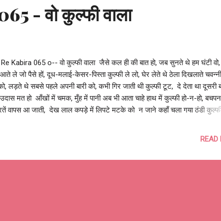
5 - वो कुल्फी वाला
Re Kabira 065 o-- वो कुल्फी वाला जैसे कल ही की बात हो, जब सुनते थे हम घंटी वो, 
आते ले जो पैसे हों, दूध-मलाई-केसर-पिस्ता कुल्फी ले लो, घेर लेते थे ठेला दिखलाते चवन्न
, लड़ते थे सबसे पहले अपनी बारी को, कभी गिर जाती थी कुल्फी टूट, दे देता था दूसरी 
 उदास मत हो आँखों में चमक, मुँह में पानी अब भी आता चाहे हाथ में कुल्फी हो-न-हो, बचप
तें वापस आ जाती, देख लाल कपड़े में लिपटे मटके को न जाने कहाँ चला गया ठंडी कुल्फ
वो कुल्फी वाला, याद दिलाता बचपन कुल्फी वाला वो, वो कुल्फी वाला... आशुतोष झुड़ेले As
reley --o Re Kabira 065 o--
READ