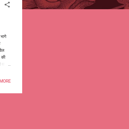
भागे
ी
बोल
न की
ी वाला
hutosh
 MORE