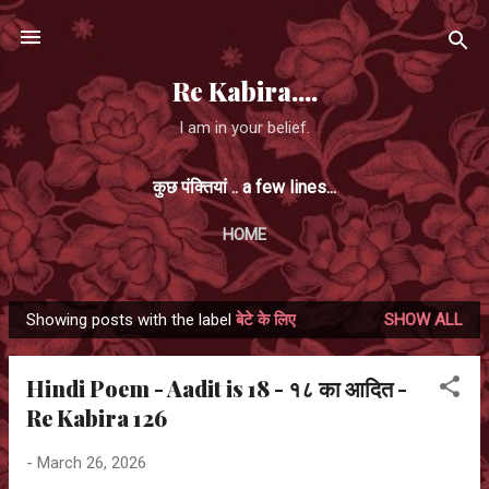
Skip to main content
Re Kabira....
I am in your belief.
कुछ पंक्तियां .. a few lines...
HOME
Showing posts with the label
बेटे के लिए
SHOW ALL
P
o
Hindi Poem - Aadit is 18 - १८ का आदित -
s
Re Kabira 126
t
s
-
March 26, 2026