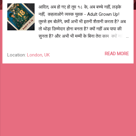
आदित, अब हो गए हो तुम १८ के, अब बच्चे नहीं, लड़के
नहीं, कहलाओगे व्यस्क युवक - Adult Grown Up!
तुमसे हम बोलेंगे, क्यों अभी भी इतनी शैतानी करता है? अब
तो थोड़ा ज़िम्मेदार होना बनता है? क्यों नहीं अब पापा की
सुनता है? और अभी भी मम्मी के बिना तेरा काम क्यों नहीं
चलता है? पर तुम अपना, बचपना दिल में हमेशा साथ
रखना, नटखटाहट को जेब में लेकर चलना, नए दोस्त
READ MORE
Location:
London, UK
बनाना, नई जगहों को जाना, बिना डरे, बस आगे कदम बढ़ाते
जाना। तुम अपनी, उछालों से गगन के उस पार चाँद को
छूना, आँधियों पर हो सवार बादलों को चूमना, अपने सारे
सपनों को तितलियों संग बुनना, अपनी दुनिया में खुशियों के
खूब रंग भरना। आदित, अब हो गए हो तुम १८ के, अभी तो
नया सफ़र शुरू हुआ है, अब तो तुझे बड़ा होने का असली
मौक़ा मिला है, अब अपनी नई आज़ादी को सही दिशा में ले
जाओ, और कल को अपना बनाओ। और यदि, कभी डर
लगे, घबराहट हो, कदम डगमगायें, तो याद रखना, अदिति
तेरे पीछे है चले, तेरी मम्मी हमेशा तुझे पास है मिले, और
जहान में कही भी, कभी भी, तेरे पापा तेरे साथ हैं खड़े। खूब