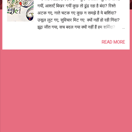
गयीं, आशाएँ बिखर गयीं कुछ तो ढूंढ रहा है बंदा? रिश्ते
अटक गए, नाते चटक गए कुछ न समझे है ये बाशिंदा?
उसूल लुट गए, सुविचार मिट गए क्यों नहीं हो रही निंदा?
झूठ जीत गया, सच बदल गया क्यों नहीं हैं हम शर्मिंदा?
दुआयें गुम गयीं, आशीर्वाद कम गया किसे पुकारे अब नालंदा?
बहुत तप हो गए, रोज़ व्रत हो गए किसे भक्ति दिखाये रे
READ MORE
काबिरा, रे गोविंदा? सुकून चला गया, चैन न रह गया कैसे हैं
लोग यूँ ज़िंदा? लालच बस गयी, तृष्णा रह गयी कैसे
निकालोगे ये फंदा? शहर बस गए, गांव घट गए कहाँ बनेगा
मेरा घरौंदा? ख़्वाब रह गए, सपने बह गए कहाँ भटक रहा
परिंदा? आशुतोष झुड़ेले Ashutosh Jhureley --o Re
Kabira 064 o--