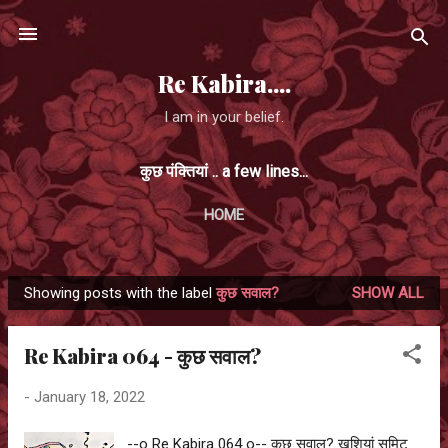
Skip to main content
Re Kabira....
I am in your belief.
कुछ पंक्तियां .. a few lines...
HOME
Showing posts with the label
कुछ सवाल?
SHOW ALL
P
o
Re Kabira 064 - कुछ सवाल?
s
t
-
January 18, 2022
s
--o Re Kabira 064 o-- कुछ सवाल? खुशियां समिट