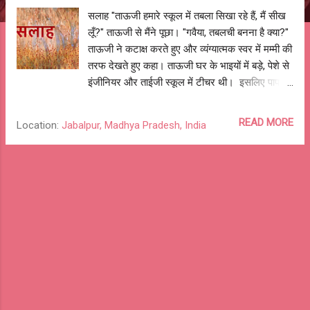
सलाह "ताऊजी हमारे स्कूल में तबला सिखा रहे हैं, मैं सीख
लूँ?" ताऊजी से मैंने पूछा। "गवैया, तबलची बनना है क्या?"
ताऊजी ने कटाक्ष करते हुए और व्यंग्यात्मक स्वर में मम्मी की
तरफ देखते हुए कहा। ताऊजी घर के भाइयों में बड़े, पेशे से
इंजीनियर और ताईजी स्कूल में टीचर थी। इसलिए पापा-
मम्मी को हमारे स्कूल, पढ़ाई या करियर के बारे में जो भी पता
करना होता था तो ताऊजी-ताईजी की सलाह ली जाती थी।
READ MORE
Location:
Jabalpur, Madhya Pradesh, India
हम लोग शनिवार / रविवार को उनके आने का इंतज़ार करते
थे। पापा-मम्मी और परिवार के बाँकी सदस्य उनसे उनकी
अलग-अलग विषयों पर राय लेते, और हमे भैया के साथ
खेलने का मौक़ा मिल जाता। मेरे बचपन के ५ साल की
पढ़ाई जबलपुर के खालसा स्कूल में हुई। वहां गुरद्वारे में
तबला प्रार्थना के साथ में बजाया जाता था और स्कूल के
बाद सिखाया भी जाता था। म्यूजिक टीचर ने मुझे कुछ और
लड़कों के साथ तबला सीखने के लिए चुना। मैं सीखने के
लिए उत्त्साहित था, पापा से पूछा। सप्ताहांत था और ताऊजी
को आना था इसलिए पापा ने ताऊजी से पूछने को कहा।
ताऊजी के जवाब के बाद वह किस्सा वहीं खत्म हो गया, न