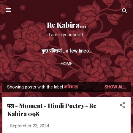
Skip to main content
Re Kabira....
I am in your belief.
कुछ पंक्तियां .. a few lines...
HOME
Showing posts with the label
कविशाला
SHOW ALL
P
o
पल - Moment - Hindi Poetry - Re
s
Kabira 098
t
s
-
September 23, 2024