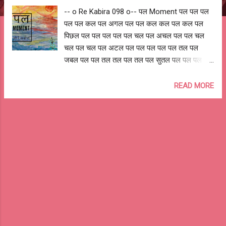
-- o Re Kabira 098 o-- पल Moment पल पल पल
पल पल कल पल अगल पल पल कल कल पल कल पल
पिछल पल पल पल पल पल चल पल अचल पल पल चल
चल पल चल पल अटल पल पल पल पल पल तल पल
जबल पल पल तल तल पल तल पल सुतल पल पल पल पल
पल भल पल जटल पल पल बल बल पल बल पल प्रबल
पल पल पल पल पल छल पल उटल पल पल फल फल पल
READ MORE
फल पल सफल पल पल पल पल पल कल कल पल पल पल
पल पल पल चल चल पल —०— भूत और भविष्य की चिंता
व्यर्थ है, जो है, आज और अब है समय चलता रहेगा, समय
बढ़ता रहेगा कभी अटल, कभी कठोर, कभी अचल, कभी
स्थिर प्रतीत होगा कभी हिमालय से ऊँचा, कभी सागर से
भी गहरा महसूस होगा कभी बहुत ही कठिन, कभी बहुत
बलवान, कभी कुचलने वाला लगेगा कभी छलावा करेगा,
कभी बेचैन करेगा, तो कभी सुकून देगा भूत और भविष्य में
लुप्त न होना, आज और अब को मत खोना समय चलता
रहेगा, समय बढ़ता रहेगा —०— don't ponder too
much on the past and future live the present