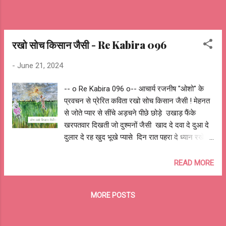
moment moments keep passing and still
appear fixed and firm moments can appear
as tall as mountains and as deep as oceans
some moments can appear complicated,
रखो सोच किसान जैसी - Re Kabira 096
and overwh...
-
June 21, 2024
-- o Re Kabira 096 o-- आचार्य रजनीष "ओशो" के
प्रवचन से प्रेरित कविता रखो सोच किसान जैसी ! मेहनत
से जोते प्यार से सींचे अड़चने पीछे छोड़े उखाड़ फैंके
खरपतवार दिखती जो दुश्मनों जैसी खाद दे दवा दे दुआ दे
दुलार दे रह खुद भूखे प्यासे दिन रात पहरा दे ध्यान रखे
मानो हो बच्चों जैसी रखो सोच किसान जैसी ! कभी न कोसे
न दोष दे अगर पौध न बड़े जल्दी भूले भी न चिल्लाए पौधो
READ MORE
पर चाहे हो फसल जैसी न उखाड़ फेंके पौध जब तक उपज
न हो पक्की चुने सही फसल माटी-मौसम के मन को भाए
MORE POSTS
जैसी रखो सोच किसान जैसी ! पूजे धरती नाचे गाये उत्सव
मनाए तब हो बुआई दे आभार फिर झूमे मेला सजाये कटाई
हो जैसी बेचे आधी, बोए पौनी, थोड़ी बाँटे तो थोड़ी बचाए