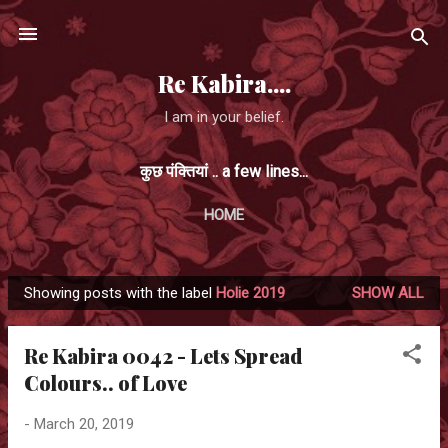
Skip to main content
Re Kabira....
I am in your belief.
कुछ पंक्तियां .. a few lines...
HOME
Showing posts with the label
Holie 2019
SHOW ALL
P
o
Re Kabira 0042 - Lets Spread
s
Colours.. of Love
t
s
-
March 20, 2019