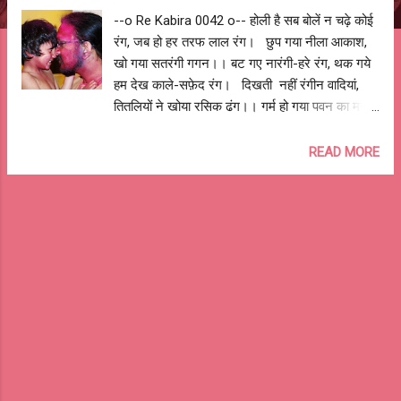
--o Re Kabira 0042 o-- होली है सब बोलें न चढ़े कोई
रंग, जब हो हर तरफ लाल रंग। छुप गया नीला आकाश,
खो गया सतरंगी गगन।। बट गए नारंगी-हरे रंग, थक गये
हम देख काले-सफ़ेद रंग। दिखती नहीं रंगीन वादियां,
तितलियों ने खोया रसिक ढंग।। गर्म हो गया पवन का मन,
लहरें भूल गयीं खनक छन-छन। वापस आने दो
लकड़पन, हस लो सोच के चंचल बचपन।। लो जे आ गयी
READ MORE
होली ले के बसंत, हर तरफ होगा बस रंग ही रंग। जो बोले
न चढ़े कोई रंग, चपेड़ दो उनको नीला-पीला संग प्रेम
रंग।। ।। होली है ।। ।। Happy Holi ।।
2019 Life is full of colors, don't let negativity
take over and hide colors all around us. On
the occasion of Holi let's celebrate Spring
and spread colors .. colors of love. --
o आशुतोष झुड़ेले o-- Ashutosh Jhureley --o Re
Kabira 0042 o--