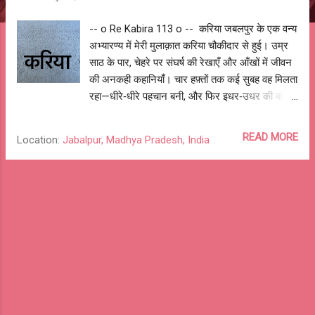
-- o Re Kabira 113 o -- करिया जबलपुर के एक वन्य
अभ्यारण्य में मेरी मुलाक़ात करिया चौकीदार से हुई। उम्र
साठ के पार, चेहरे पर संघर्ष की रेखाएँ और आँखों में जीवन
की अनकही कहानियाँ। चार हफ़्तों तक कई सुबह वह मिलता
रहा—धीरे‑धीरे पहचान बनी, और फिर इधर‑उधर की बातें
भी होने लगीं। मैं वहाँ प्रवासी पक्षियों की तस्वीरें लेने जाता
था। कैमरा और इस शौक को देखकर वह बार‑बार पूछता
READ MORE
Location:
Jabalpur, Madhya Pradesh, India
—“इससे होता क्या है? पैसे मिलते होंगे? सरकारी नौकरी है
या प्राइवेट? दो‑चार लाख का कैमरा होगा?” उसके सवालों
में जिज्ञासा भी थी और जीवन के व्यावहारिक अनुभवों की
झलक भी। जवाब देते‑देते हम दोनों के बीच एक सहज
आत्मीयता जन्म ले चुकी थी। करिया का जन्म 1964 या
65 में राखी के आस‑पास कुररी गाँव में हुआ था। वह उनके
कुल में 20 साल बाद, 14 लड़कियों के बाद पहला लड़का था
—माता‑पिता की पाँचवीं संतान। बहुत ख़ुशी और हर्ष से गाँव
में छोटी‑सी दावत भी की गई थी। रंग काला था, तो बस तब
से ही नाम करिया पड़ गया, हालाँकि घर के सभी लोगों का