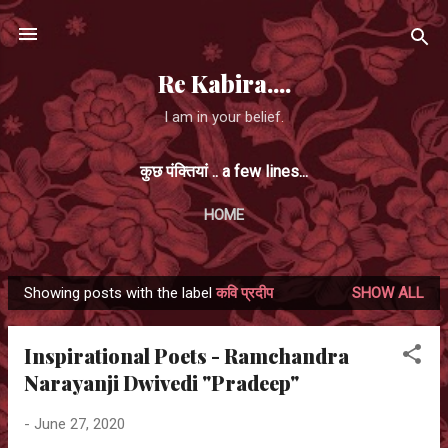
Skip to main content
Re Kabira....
I am in your belief.
कुछ पंक्तियां .. a few lines...
HOME
Showing posts with the label
कवि प्रदीप
SHOW ALL
P
o
Inspirational Poets - Ramchandra
s
Narayanji Dwivedi "Pradeep"
t
s
-
June 27, 2020