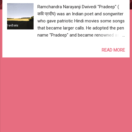
Ramchandra Narayanji Dwivedi "Pradeep" (
कवि प्रदीप) was an Indian poet and songwriter
who gave patriotic Hindi movies some songs
that became larger calls. He adopted the pen
name "Pradeep" and became renowned as
Kavi Pradeep. His most famous song is "Aye
Mere Watan Ke Logo" (ऐ मेरे वतन के लोगों), sung
READ MORE
by Lata Mangeshkar, made then Prime
Minister of India Pt. Nehru cry. Sharing my
favorite poems of " Pradeep " here: कभी धुप
कभी छाँव सुख दुःख दोनों रहते जिसमे जीवन है वो गाँव
कभी धुप कभी छाँव, कभी धुप तो कभी छाँव भले भी दिन
आते जगत में, बुरे भी दिन आते कड़वे मीठे फल करम
के, यहाँ सभी पते कभी सीधे कभी उलटे पड़ते, अजब समय
के पाँव कभी धुप कभी छाँव, कभी धुप तो कभी छाँव क्या
खुशियाँ क्या गम, ये सब मिलते बारी बारी मालिक की मर्ज़ी
पे, चलती ये दुनिया सारी ध्यान से खेना जग में, बन्दे अपनी
नाव कभी धुप कभी छाँव, कभी धुप तो कभी छाँव कभी कभी