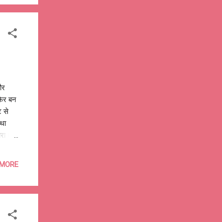
 रे
और
ाफिर बन
 से
 था
रा था
ों ने
मंज़िल
 MORE
थोड़ी
 82