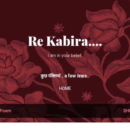
Skip to main content
Re Kabira....
I am in your belief.
कुछ पंक्तियां .. a few lines...
HOME
Poem
SH