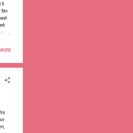
 है
ं छिप
 सबको
यों
ी लड़ना
 MORE
तेज़
इधर
ाग,