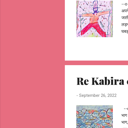
--o
अपने
जाती
लड़नी
घबड़
होत
Jhu
Re Kabira 0
-
September 26, 2022
--o
भाग
भाग