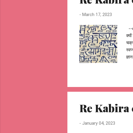
-
March 17, 2023
--o
क्य
चक्र
स्वप
ज्ञा
पथ न
राम
--o
Re Kabira 
-
January 04, 2023