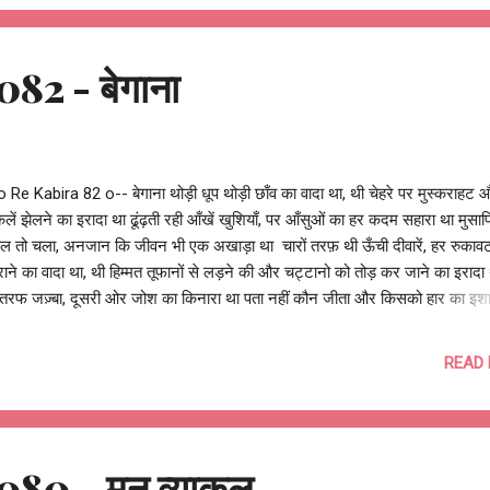
थी, मेरी दुआओं को तेरे रिवाज़ों का वास्ता था न ही तेरे दर पर भटकने की फ़ितरत थी, ओ
ा ... मुझे तो मेरी शिकायतों का वास्ता था मुझे तो मेरी शिकायतों का वास्ता था ...
82 - बेगाना
 Re Kabira 82 o-- बेगाना थोड़ी धूप थोड़ी छाँव का वादा था, थी चेहरे पर मुस्कराहट 
किलें झेलने का इरादा था ढूंढ़ती रही आँखें खुशियाँ, पर आँसुओं का हर कदम सहारा था मुस
ल तो चला, अनजान कि जीवन भी एक अखाड़ा था चारों तरफ़ थी ऊँची दीवारें, हर रुकावट
ने का वादा था, थी हिम्मत तूफानों से लड़ने की और चट्टानो को तोड़ कर जाने का इरादा
तरफ जज़्बा, दूसरी ओर जोश का किनारा था पता नहीं कौन जीता और किसको हार का इशा
था आसान नहीं होगा, पर आगे बढ़ते रहने का वादा था रोका पाँव के छालों ने और कटीले रास्त
न रुकने का इरादा था मील के पत्थर तो मिले बहुत, पर मंज़िल अभी भी एक नज़ारा था थी 
READ
र ... ओ रे कबीरा बेहोश बिलकुल बेगाना था थोड़ी धूप थोड़ी छाँव का वादा था, थोड़ी धूप 
व का वादा था आशुतोष झुड़ेले Ashutosh Jhureley @OReKabira --o Re Kabira
80 - मन व्याकुल