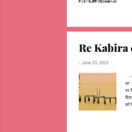
रास्
कभी 
गुलि
ढूँढ
रंग 
Re Kabira 0
-
June 23, 2023
--o
था र
पर ट
दिल 
को प
कलिय
बिजल
बहकन