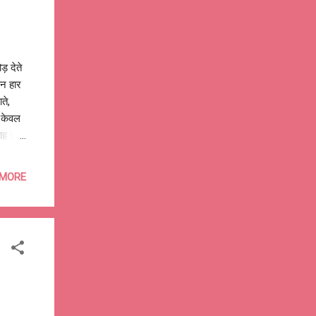
ड़ देते
ान हार
ते,
र केवल
ाह है
 हरे,
Kabira
 MORE