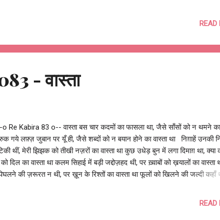
तों में भटकेंगे, तुम यूँ ही भटक कर फिर मिल जाया करो वैसे तो आज में जो जीने का असली म
कल को याद कर मुस्कुरा लिया करो फूल चुन कर हमने गुलदस्ता बनाया है, भौरों को भी
READ
स्तान में मँडराने दिया करो आज हमारा सुंदर एक घरौंदा है, कभी बिना बता ए चले आ जाय
ते हैं हम ख़ुशियाँ गली गलियारों में, आगे बढ़ कर मुस्कुराहटें तोड़ लाया करो देखो तो हर तरफ
है, कभी अपनी चहक से और रंग घोल जाया करो हँसना है रोना है ...
83 - वास्ता
 Re Kabira 83 o-- वास्ता बस चार कदमों का फासला था, जैसे साँसों को न थमने का 
ुक गये लफ़्ज़ जुबान पर यूँ ही, जैसे शब्दों को न बयान होने का वास्ता था निग़ाहें उनकी नि
िकी थीं, मेरी झिझक को तीखी नज़रों का वास्ता था कुछ उधेड़ बुन में लगा दिमाग़ था, क्या 
को दिल का वास्ता था कलम सिहाई में बड़ी जद्दोज़हद थी, पर ख़्वाबों को ख़यालों का वास्ता 
िघलने की ज़रूरत न थी, पर ख़ून के रिश्तों का वास्ता था फूलों को खिलने की जल्दी कहाँ 
ों को भवरों के इश्क़ का वास्ता था बारिश में भीगने का शौक उनको था, कहते थे बादलों को
ी का वास्ता था दो शब्द कहने की हिम्मत कहाँ थी, पर महफ़िल में रफ़ीक़ों का वास्ता था थो
READ
े को मैं मजबूर था, मयखाने में तो मय का मय से वास्ता था न मंदिर न मस्ज़िद जाने की क