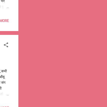
त भर
ाग कुचल
ग भाग,
भूखे
 MORE
 भाग
 भाग,
 गाते
ा?, है
ू कभी
आँसू
 संग
भी
 तो
ं
 का