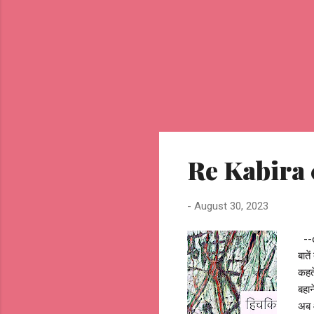
Re Kabira 0
-
August 30, 2023
--o
बाते
कहते
बहान
अब 