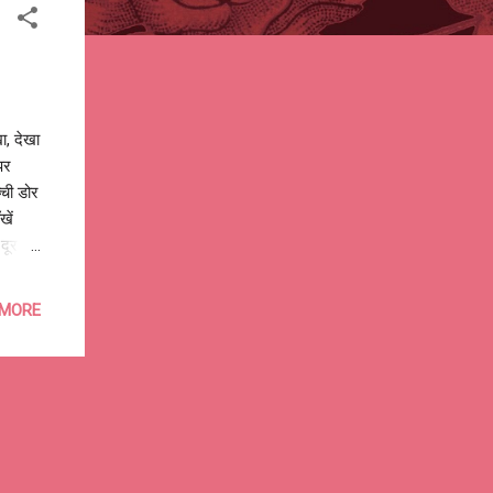
ा, देखा
पर
्ची डोर
खें
दूर
 ! जैसे
ए गी?
 MORE
 ए गी?
 झपकते,