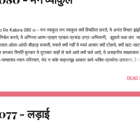
 Re Kabira 080 o-- मन व्याकुल मन व्याकुल क्यों विचलित करते, ये अनंत विचार झंझो
ों निर्बल करते, ये अंगिनत आत्म-प्रहार प्रबल-प्रचंड-उग्र-अभिमानी, झुकते थक कर म
वात-ओला-आंधी-बौछाड़ रूकती, रुकते क्यों नहीं ये व्यर्थ आचार क्यों टोकते, क्यों खट-खटा
्न बनकर स्मिर्ति बुनकर ये दुराचार कहाँ से चले आते क्यों चले आते, ये असहनीय साक्षात्का
न-पश्चाताप-त्याग-परित्याग, भेद न सके चक्रव्यूह आकार कर्म-भक्ति-प्रार्थना-उपासना, है र
हीं दूजा उपचार मन व्याकुल क्यों विचलित करते, ओ रे कबीरा... ये अनंत विचार राम नाम ही
 नाम ही तरे, राम नाम ही जीवन आधार आशुतोष झुड़ेले Ashutosh Jhureley @ORe
READ
 Re Kabira 80 o--
077 - लड़ाई