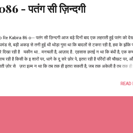
6 - पतंग सी ज़िन्दगी
 Re Kabira 86 o-- पतंग सी ज़िन्दगी आज बड़े दिनों बाद एक लहराती हुई पतंग को देख
घमंड से, बड़ी अकड़ से तनी हुई थी थोड़ा गुमा था कि बादलों से टकरा रही है, हवा के झोंके 
े दिखा रही है यकीन था... मनचली है, आज़ाद है.. एहसास क़तई न था कि बंधी है, एक कच
नाच रही है किसी के इ शारों पर, धागे के दू सरे छोर पे, इतरा रही है परिंदों की चौखट पर, आँ
ाती ज़ोर से ज़रा इल्म न था कि तब तक ही इतरा सकती है, जब तक अकेली है तब तक ही 
ा सकती है, जब तक हवा सहेली है जैसे ही और पतंगे आसमान में नज़र आ ई , घबराने लगी
हवा का रुख बद ला , लड़खड़ाने लगी ! डर था, कहीं डोर कट ग ई , तो आँधी कहाँ ले जा 
READ
ा, कहीं बादल रूठ ग ए , तो कैसे इठलाएगी? डर था, कहीं बिछड़ ग ई , तो क्या अंजाम पा
हुई थी, सहमी हुई थी... वो काटा है !! हुँकार गूँज उठी.. एक फ़र्राटेदार झटके में , पलक
 पतंग ने काट दी नाज़ुक़ डोर, अकड़ चली ग ई , कट ग ई ,...