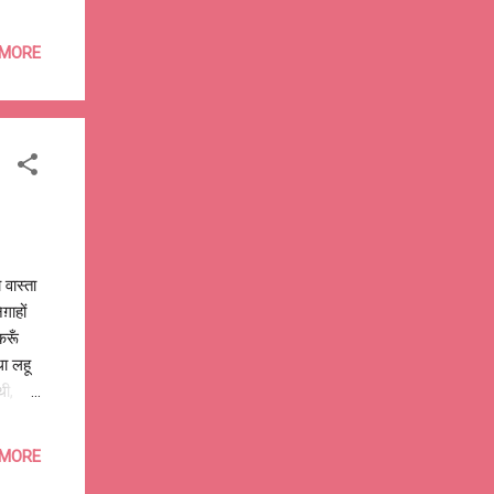
ज़ा है,
 MORE
ा करो
़ अनेकों
वास्ता
ग़ाहों
करूँ
था लहू
थी,
ड़ा
 MORE
ोई