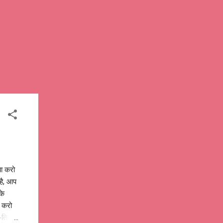
ा करो
 है, आप
के
ा करो
-तिरछे