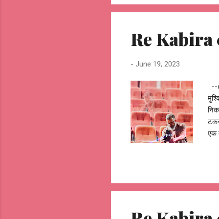
वजह 
कबीर
Re Kabira 0
-
June 19, 2023
--o
मुश्
निक
टकरा
एक 
पता 
पर 
हमसफ़
छाँ
o--
Re Kabira 0