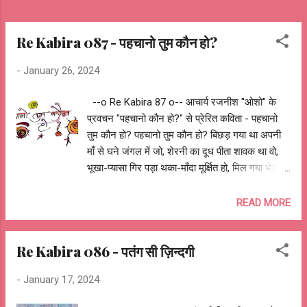
Re Kabira 087 - पहचानो तुम कौन हो?
-
January 26, 2024
--o Re Kabira 87 o-- आचार्य रजनीश "ओशो" के
प्रवचन "पहचानो कौन हो?" से प्रेरित कविता - पहचानो
तुम कौन हो? पहचानो तुम कौन हो? बिछड़ गया था अपनी
माँ से घने जंगल में जो, शेरनी का दूध पीता शावक था वो,
भूखा-प्यासा गिर पड़ा थका-माँदा मूर्क्षित हो, मिल गया भेड़ के
झुंड को... अचंभित भेड़ बो ली - पहचानो तुम कौन हो?
चहक उठा मुँह लगा दूध भेड़ का ज्यों, बड़ा होने लगा मेमनो
READ MORE
के संग घास चरता त्यों, फुदकता सर-लड़ाता मिमियता मान
भेड़ खुद को, खेल-खेल में दबोचा मेमने को... घब रा कर
Re Kabira 086 - पतंग सी ज़िन्दगी
मेमना बोला- पहचानो तुम कौन हो? सर झुका घास-फूस
खाता, नहीं उठाता नज़रें कभी वो, सहम कर भेड़ों की भीड़
-
January 17, 2024
संग छुप जाता भांप खतरा जो, किसी रात भेड़िया आया चुराने
मेमनो को, भाग खड़ा हुआ भेड़िया देख शेर के बच्चे को..