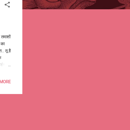
ै तमाशों
ं का
.. तू है
े
दर्शन
मन में...
o Re
 MORE