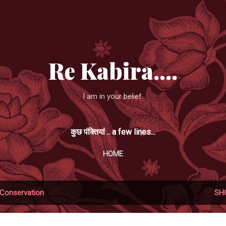
Skip to main content
Re Kabira....
I am in your belief.
कुछ पंक्तियां .. a few lines...
HOME
Conservation
SH