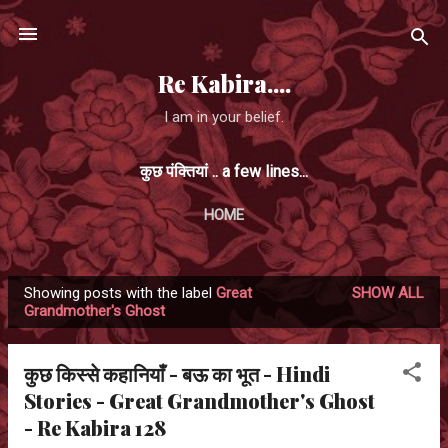
Skip to main content
Re Kabira....
I am in your belief.
कुछ पंक्तियां .. a few lines...
HOME
Showing posts with the label
Great
SHOW ALL
P
Grandmother's Ghost
o
s
कुछ किस्से कहानियाँ - बऊ का भूत - Hindi
t
Stories - Great Grandmother's Ghost
s
- Re Kabira 128