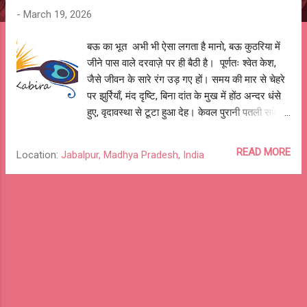
-
March 19, 2026
बऊ का भूत अभी भी ऐसा लगता है मानो, बऊ कुठरिया में
जीने पास वाले दरवाज़े पर ही बैठी है। पूर्णतः श्वेत केश,
जैसे जीवन के सारे रंग उड़ गए हों। समय की मार से चेहरे
पर झुर्रियाँ, मंद दृष्टि, बिना दांत के मुख में होंठ अन्दर धंसे
हुए, वृदावस्था से टूटा हुआ देह। केवल पुरानी पतली सफेद
धोती लपेटे, एक घुटना सीने से लगाए। दुसरे घुटने पर
कांपते हाथ का सहारा लिए, पत्थर के ठन्डे फर्श पर, पिचकी
READ MORE
Location:
Jabalpur, Madhya Pradesh, India
हुई थाली और इधर-उधर लुढ़कता हुआ लोटा रखे, कुठरिया
के दरवाज़े पर बैठी हों। घंटो सीढ़ियों पर थकी हुई कमजोर
आँखें और कान लगाए, परछाइयों का पीछा करते बैठी रहतीं।
जो भी, जब बी निकलता, उससे उम्मीद की रुकगा, कुछ
कहेगा, कुछ सुनेगा। अकेली खुद से बड़-बड़ाती रहतीं। हम
लोग जब भी निकलते, पास बुला कर पूँछती कौन हो, किसके
मोड़ा हो। प्यार से पूरे चेहरे पर हाथ फेरती और गोदी में बैठा
लेती। उनकी बस ये ही छवि अंकित है और ऐसे अंकित है
जैसे कल की ही बात हो। बऊ, मेरी पर-दादी, का निधन जब