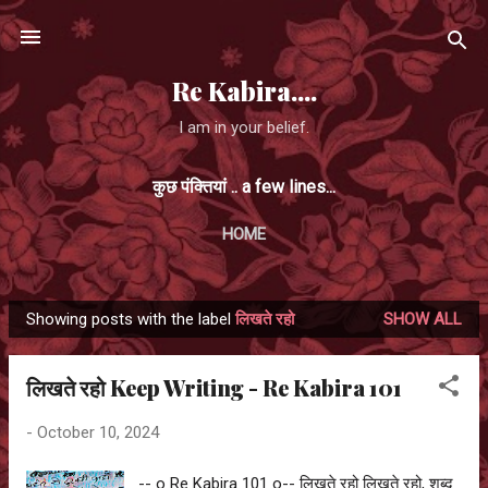
Skip to main content
Re Kabira....
I am in your belief.
कुछ पंक्तियां .. a few lines...
HOME
Showing posts with the label
लिखते रहो
SHOW ALL
P
o
लिखते रहो Keep Writing - Re Kabira 101
s
t
-
October 10, 2024
s
-- o Re Kabira 101 o-- लिखते रहो लिखते रहो, शब्द