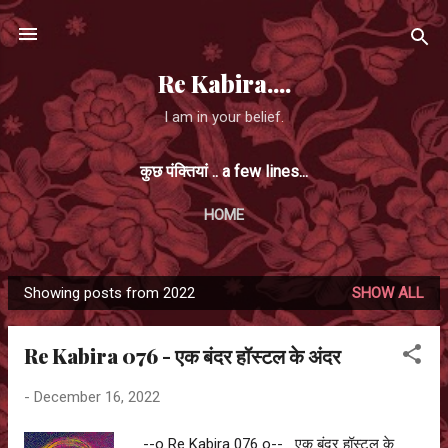
Skip to main content
Re Kabira....
I am in your belief.
कुछ पंक्तियां .. a few lines...
HOME
Showing posts from 2022
SHOW ALL
P
o
Re Kabira 076 - एक बंदर हॉस्टल के अंदर
s
t
-
December 16, 2022
s
--o Re Kabira 076 o-- एक बंदर हॉस्टल के