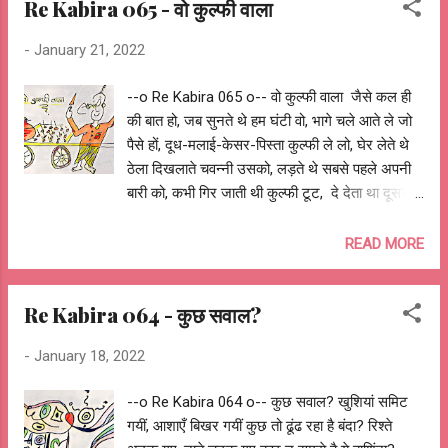
Re Kabira 065 - वो कुल्फी वाला
लिखती हूँ फरमान कभी आज़ादी के और कभी गुलामी के
लिखती हूँ पैगाम कभी समझातों के और कभी साज़िशों के
-
January 21, 2022
स्याही ही हूँ, लिखती हूँ यादें कभी याद करने के लिए और
कभी भूल जाने के लिए लिखती हूँ चुटकुले-व्यंग हॅसने के
--o Re Kabira 065 o-- वो कुल्फी वाला जैसे कल ही
लिए और हँसाने लिए लिखती हूँ कथा-आत्मकथा कभी
की बात हो, जब सुनते थे हम घंटी वो, भागे चले आते ले जो
महापुरषों के लिए और कभी दुष्टोँ के लिए स्याही ही हूँ,
पैसे हों, दूध-मलाई-केसर-पिस्ता कुल्फी ले लो, घेर लेते थे
लिखती हूँ शिकायतें कभी बदलाव के लिए और कभी न
ठेला दिखलाते चवन्नी उसको, लड़ते थे सबसे पहले अपनी
बदलने के लिए लिखती हूँ गाथाएँ कभी इतिहास बतलाने के
बारी को, कभी गिर जाती थी कुल्फी टूट, दे देता था दूसरी
लिए और कभी बहकाने के लिए लिखती हूँ संविधान कभी
बोल बेटा उदास मत हो आँखों में चमक, मुँह में पानी अब भी
राष्ट्र बनाने के लिए और कभी बटवाने के लिए स्याही ही हूँ,
आता चाहे हाथ में कुल्फी हो-न-हो, बचपन की शरारतें वापस
READ MORE
लिखती हूँ रंगों में कभी बस रंग मत...
आ जाती, देख लाल कपड़े में लिपटे मटके को न जाने कहाँ
चला गया ठंडी कुल्फी वाला वो, वो कुल्फी वाला, याद दिलाता
Re Kabira 064 - कुछ सवाल?
बचपन कुल्फी वाला वो, वो कुल्फी वाला... आशुतोष झुड़ेले
Ashutosh Jhureley --o Re Kabira 065 o--
-
January 18, 2022
--o Re Kabira 064 o-- कुछ सवाल? खुशियां समिट
गयीं, आशाएँ बिखर गयीं कुछ तो ढूंढ रहा है बंदा? रिश्ते