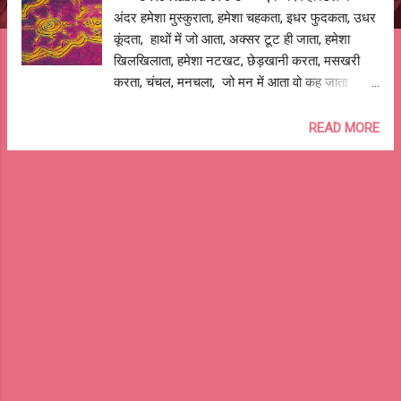
अंदर हमेशा मुस्कुराता, हमेशा चहकता, इधर फुदकता, उधर
कूंदता, हाथों में जो आता, अक्सर टूट ही जाता, हमेशा
खिलखिलाता, हमेशा नटखट, छेड़खानी करता, मसखरी
करता, चंचल, मनचला, जो मन में आता वो कह जाता
हमेशा दिखता था जोश में, हमेशा बोलता था जोश से, मिलता
था पूरे जोश में, घुलता था पूरे जोश से , यादों में रह गया
READ MORE
उसका मदहोश करने वाला जोश, हमेशा जोश में जिया, जोश
से ही लड़ा, आख़िर तक न छोड़ा जोश का साथ, कह गया
बड़ी आसानी से... मेरे दोस्त, जब तक है होश लगा दूंगा पूरा
जोश बोला ... तुम बस इतना काम करना, जब बातें करो,
मेरे चुटकुले दोहराना, बार बार मसखरी याद दिलाकर
हँसाना, पर ये कभी न पूँछना, कैसा हूँ? जब मिलो, एक बार
बिना मतलब की होली जरूर खिलाना, कुछ खिड़की के काँच
भी तोडूंगा, नाचेँगे, गायेंगे, शोर मचायेंगे, सीटीयाँ बजायेँगे पर
ये कभी न पूँछना, कैसा हूँ? क्यों की.. मेरे दोस्त, जब तक है
होश लगा दूंगा पूरा जोश एक पल शांत न बैठ सका,
उचकता, कूंदता, भागता, दौड़ता, हरकत करता, बक...