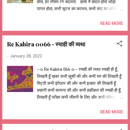
होता, हर मौसम रंग बदलता. क़ाश मैं बादल होता थोड़ा
पागल होता, कभी सूरज का काजल, कभी चंदा का आँचल
होता, कभी राजकुमार का घोड़ा, कभी सुन्दर परी के पंख
होता. क़ाश मैं बादल होता थोड़ा पागल होता, तारों के संग
READ MORE
ऑंख मि चौ ली खेलता, पंक्षियों संग ऊँची उड़ान भरता, रूठ
जाने पर ज़ोर गरजता, खुश होकर फिर खूब बरसता. क़ाश
Re Kabira 0066 - स्याही की व्यथा
मैं बादल होता थोड़ा पागल होता, आशिक़ों की छप्पर होता,
दीवानों जैसे मस्त झूमता, कहानी बनता, कविता बनता, गीत
-
January 28, 2022
बनता, रंगों में भी खूब समता. क़ाश मैं बादल होता थोड़ा
पागल होता, बहरूपिया बन ख्याल बुनता, सब मुझसे जलते
--o Re Kabira 066 o-- स्याही की व्यथा स्याही ही हूँ,
आहें भरते, सोच मेरी आज़ाद होती, आज़ाद मैं होता जैसे
लिखती हूँ ख़बर कभी ख़ुशी की और कभी ग़म की लिखती हूँ
परिंदा, क़ाश मैं बादल होता थोड़ा पागल होता, क़ाश मैं बादल
चिट्ठी कभी इंतेज़ार की और कभी इज़्हार की लिखती हूँ
होता थोड़ा पागल होता. आशुतोष झुड़ेले Ashutosh
कहानी कभी कल्पना की और कभी हक़ीक़त की स्याही ही हूँ,
Jhureley @OReKabira --o Re Kabira 068 o--
लिखती हूँ परीक्षा कभी जीवनी के लिए और कभी जीवन के
लिए लिखती हूँ कविता कभी दर्द छुपाने के लिए और कभी
दिखाने के लिए लिखती हूँ कटाच्छ कभी झंझोलने के लिए
READ MORE
और कभी सोचने के लिए स्याही ही हूँ, लिखती हूँ भजन
भगवान् को बुलाने के और कभी भगवान् के समीप जाने के