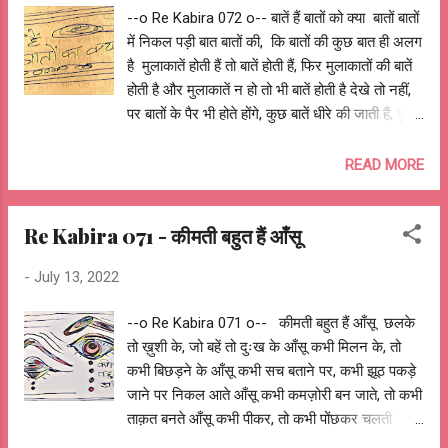
--o Re Kabira 072 o-- बातें हैं बातों को क्या बातों बातों
में निकल पड़ी बात बातों की, कि बातों की कुछ बात ही अलग
है मुलाकातें होती हैं तो बातें होती हैं, फिर मुलाकातों की बातें
होती है और मुलाकातें न हो तो भी बातें होती है देखे तो नहीं,
पर बातों के पैर भी होते होंगे, कुछ बातें धीरे की जाती हैं, कुछ
तेज़, कुछ बातें दबे पाँव निकल गयी तो दूर तक पहुँच जाती
हैं कुछ बातें दिल को छु कर निकल जाती हैं, और कभी सर
READ MORE
के ऊपर से कुछ बातें तो उड़ती-उड़ती, और कभी गिरती-
पड़ती बातें आप तक पहुँच ही जाती है बातों के रसोईये
Re Kabira 071 - कीमती बहुत हैं आँसू
भी होते होंगे, जो रोज़ बातें पकाते हैं कुछ लोग मीठी-मीठी
बातें बनाते हैं, कुछ कड़वी बातें सुना जातें हैं कभी आप
-
July 13, 2022
चटपटी बातें करते हैं, तो कभी मसालेदार बातें हो जाती हैं
और कुछ बातें तो ठंडाई जैसी होती है, दिल को ठंडक पहुंचा
--o Re Kabira 071 o-- कीमती बहुत हैं आँसू छलके
जाती हैं वैसे तो अच्छी बातें, बुरी बातें, सही बातें और गलत
तो ख़ुशी के, जो बहें तो दुःख के आँसू कभी मिलन के, तो
बातें होती हैं बातों का वजन भी होता है, कुछ हलकी होती हैं
कभी बिछड़ने के आँसू कभी सच बताने पर, कभी झूठ पकड़े
तो कुछ बातें भारी हो जाती हैं यूं तो कुछ लोग बातें छुपा लेते,
जाने पर निकल आते आँसू कभी कमज़ोरी बन जाते, तो कभी
तो...
ताक़त बनते आँसू कभी पीकर, तो कभी पोंछकर चलती
ज़िन्दगी संग आँसू कभी लगते मोतियों जैसे, तो कभी दिखते