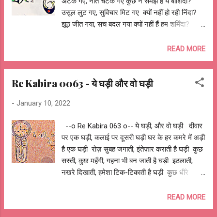
अटक गए, नाते चटक गए कुछ न समझे है ये बाशिंदा?
उसूल लुट गए, सुविचार मिट गए क्यों नहीं हो रही निंदा?
झूठ जीत गया, सच बदल गया क्यों नहीं हैं हम शर्मिंदा?
दुआयें गुम गयीं, आशीर्वाद कम गया किसे पुकारे अब नालंदा?
बहुत तप हो गए, रोज़ व्रत हो गए किसे भक्ति दिखाये रे
READ MORE
काबिरा, रे गोविंदा? सुकून चला गया, चैन न रह गया कैसे हैं
लोग यूँ ज़िंदा? लालच बस गयी, तृष्णा रह गयी कैसे
Re Kabira 0063 - ये घड़ी और वो घड़ी
निकालोगे ये फंदा? शहर बस गए, गांव घट गए कहाँ बनेगा
मेरा घरौंदा? ख़्वाब रह गए, सपने बह गए कहाँ भटक रहा
-
January 10, 2022
परिंदा? आशुतोष झुड़ेले Ashutosh Jhureley --o Re
Kabira 064 o--
--o Re Kabira 063 o-- ये घड़ी, और वो घड़ी दीवार
पर एक घड़ी, कलाई पर दूसरी घड़ी घर के हर कमरे में अड़ी
है एक घड़ी रोज़ सुबह जगाती, इंतेज़ार कराती है घड़ी कुछ
सस्ती, कुछ महँगी, गहना भी बन जाती है घड़ी इठलाती,
नखरे दिखाती, हमेशा टिक-टिकाती है घड़ी कुछ धीरे
चलती, कुछ तेज़ चलती है घड़ी कभी रुक जाती है, पर
समय ज़रूर बताती है घड़ी, कुछ अजब ही जुड़ी है मुझसे ये
READ MORE
घड़ी, और वो घड़ी सुख़ की, दुःख की, ख़ुशियों की भी होती है