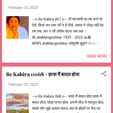
fairy. I wish I were a cloud, a bit crazy cloud,
-
February 25, 2022
would have played hide & seek with the
stars, and would have flown high with the
--o Re Kabira 067 o-- माँ सरस्वती का तप करो तो
birds, would have thundered when sad, and
ऐसे, किया जप लता जी ने है जैसे, आत्मा ने छोड़ा नहीं देह
would have rained in joy. I wish I were a
तब तक, कर न ली अंतिम वंदना जब तक ।
cloud, a bit crazy cloud, would have been a
#LataMangeshkar 1929 - 2022 🙏🏽
roof on top of a couple in love, and would
#RIPLataMangeshkar आशुतोष झुड़ेले Ashutosh
have danced wild would have been a story, a
Jhureley @OReKabira --o Re Kabira 067 o--
poem, or a song and would be been a
READ MORE
colorful painting. I wish I were a cloud, a bit
crazy cloud, would have been impersonator
dreaming all day, and everyone would have
Re Kabira 0068 - क़ाश मैं बादल होता
been jealous, would have had boun...
-
February 25, 2022
--o Re Kabira 068 o-- क़ाश मैं बादल होता क़ाश मैं
बादल होता, थोड़ा पागल होता, अपनी मौज़ में मशग़ूल होता,
कहते लोग मुझे आवारा बादल, हवा के झोकों पर मेरा घर