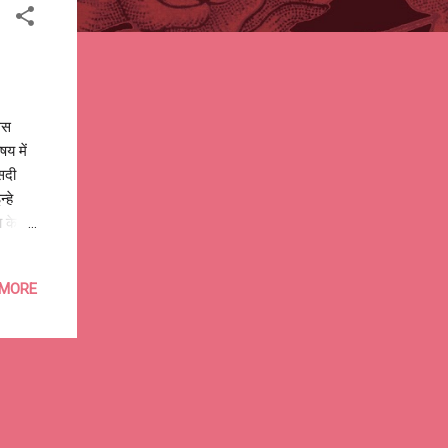
ैस
षय में
सदी
्हे
ा के
ोग उन
वह भूल
 MORE
वार
ा। आज
क लड़