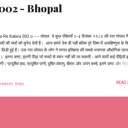
002 - Bhopal
 o Re Kabira 002 o --- भोपाल ये कुछ पंक्तियाँ २-३ दिसंबर १९८४ की रात भोपाल ग
सदी की यादों को कुरेद देती हैं। आज हमारे देश ही नहीं बल्कि पुरे विश्व में असहिष्णुता के वि
 छिड़ी हुई है। उस रात भोपाल के लोग ने मानव इतिहास की सबसे भयानक औद्योगिक त्रा
। इतना कष्ट, इतनी पीड़ा जो शब्दों से ब्यान नहीं की जा सकती - आने वाली कई पीढ़ियों इन
तेंगी। प्रदूषित हवा, प्रदूषित पानी, दूषित वंशाणु, बीमार और अपंग बच्चे, इतने कष्ट और पीड़
 भी भोपाल न्याय के लिए ४० सालों से लड़ रहा है। भोपाल, गैस त्रासदी और भोपल के ल
ं को, खास कर विख्यात, प्रसिद्ध और समाज के ठेकेदारों को प्रतिदिन याद दिलाते हैं की 
READ
radesh, India
हैं उनका दर्द और ये भी की भोपाल और भारत कितना सहनशील और सहिष्णु है। मेरा परि
ैं उस रात भोपाल में थे, हमारा घर यूनियन कार्बाइड फैक्ट्री से आधा किलोमीटर दूर थ
अँधेरी रात, डरावनी रात हम जी रहे हैं। ये कविता उस रात और उस रात के बाद अभी त
भोपाल के लोगों के लिए। हवा क्या ह...