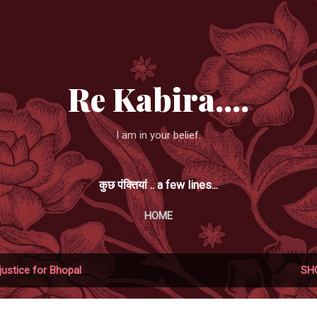
Skip to main content
Re Kabira....
I am in your belief.
कुछ पंक्तियां .. a few lines...
HOME
justice for Bhopal
SH