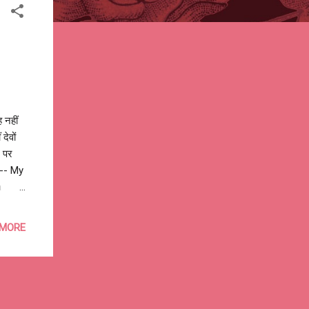
 नहीं
देवों
ि पर
o-- My
a
ion I
e a
 MORE
 do
ked to
 life
m...