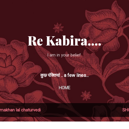
Skip to main content
Re Kabira....
I am in your belief.
कुछ पंक्तियां .. a few lines...
HOME
makhan lal chaturvedi
SH