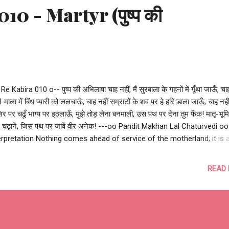
10 - Martyr (पुष्प की
Re Kabira 010 o-- पुष्प की अभिलाषा चाह नहीं, मैं सुरबाला के गहनों में गूँथा जाऊँ, चाह
मी-माला में बिंध प्यारी को ललचाऊँ, चाह नहीं सम्राटों के शव पर हे हरि डाला जाऊँ, चाह नहीं 
िर पर चढूँ भाग्य पर इठलाऊँ, मुझे तोड़ लेना बनमाली, उस पथ पर देना तुम फेंक! मातृ-भूम
 चढ़ाने, जिस पथ पर जावें वीर अनेक! ---oo Pandit Makhan Lal Chaturvedi o
erpretation Nothing comes ahead of service of the motherland; it is 
vilege to be in service of the motherland in one way or other. Translat
not wish to adorn a beautiful maiden’s ornaments, I do not wish to b
READ
t for your beloved, I do not wish to be on the graves of great kings, I
 wish to be proudly placed on idols of Gods, I rather wish to be pluc
spread on the paths, on which the braves martyrs walked to give their
 their motherland! --o Re Kabira 010 o-- #salute #india #indianarmy
rroristattack #makhanlalchaturvedi #RepublicDay #India # AzadiKaA