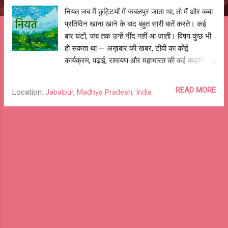
नियत जब मैं छुट्टियों में जबलपुर जाता था, तो मैं और बब्बा
प्रतिदिन खाना खाने के बाद बहुत सारी बातें करते। कई
बार घंटों, जब तक उन्हें नींद नहीं आ जाती। विषय कुछ भी
हो सकता था — अख़बार की खबर, टीवी का कोई
कार्यक्रम, पढ़ाई, रामायण और महाभारत की कई कहानियाँ,
उनके किस्से, घर की पुरानी बातें, और कोई भी विषय। मुझे
बब्बा के खाना खत्म करने का इंतज़ार रहता ताकि हम बातें
READ MORE
Location:
Jabalpur, Madhya Pradesh, India
कर सकें। बब्बा के पास बातों का खज़ाना था और मेरे पास
सवाल का अंबार। कैसे उन्होंने साइकिल, बग्गी और फिर
जीप चलाना सीखा और अब क्यों वे घर से बाहर ही नहीं
निकलते। उनके गुरु ब्रह्मानंद सरस्वती की कहानियाँ।
कैसे उनकी मित्रता अपने गुरुभाई महर्षि महेश योगी से हुई
और उनके स्विट्ज़रलैंड बुलाने के न्योते। जब उन्हें Air
India की "झाँसी की रानी" प्लेन से जाने का निमंत्रण आया
था और वे नहीं गए थे क्योंकि धर्मानुसार समुद्र पार करना
पाप माना जाता था। और बहुत से किस्से, कहानियाँ और
बातें। बब्बा का जन्म मानो सोने की चम्मच मुँह में लेकर हुआ
था। इसलिए मेरे सवाल ज्यादातर उनके युवा या