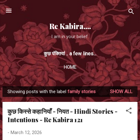
Skip to main content
Re Kabira....
I am in your belief.
कुछ पंक्तियां .. a few lines...
HOME
Showing posts with the label
family stories
SHOW ALL
P
o
कुछ किस्से कहानियाँ - नियत - Hindi Stories -
s
Intentions - Re Kabira 121
t
s
-
March 12, 2026