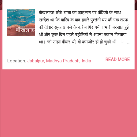
बौखलाहट छोटे चाचा का व्हाट्सप्प पर वीडियो के साथ
सन्देश था कि बारिष के बाद हमारे पुश्तैनी घर की एक तरफ
की दीवार सुबह ४ बजे के करीब गिर गयी। भारी बरसात हुई
थी और कुछ दिन पहले पड़ोसियों ने अपना मकान गिरवाया
था। जो साझा दीवार थी, वो कमजोर हो ही चुकी थी। अब
गिरी की तब, जैसी हालत थी। अन्तः धड़-धड़ा कर, १६
इंच की, १५० साल पुरानी दिवार ढह गयी। उस दिन
READ MORE
Location:
Jabalpur, Madhya Pradesh, India
झरझराती इँट-माटी-चुने की भीत ने कुल की नीव को
उजागर कर दिया था और उसके बाद के घटनाक्रम ने जो
उघाड़ा वो सच था, कटु सच। चोरी-धोखा, छल-कपट,
लालच-तृष्णा, लानते-धमकियाँ; माँ को बच्चों को मारने की
धमकियाँ दे दी गई। सच से बौखलाहट, झूठ की परतें, रिश्तों
के मायने, खोटा प्रेम, खोखला मान-सम्मान; एक-एक करके
दिल की झुंझुलाहट, नफ़रत और घृणा जुबान पर आ गई।
अहसान फरामोशी की कलम से भविष्य के संबंधों को लिख
दिया। सब साझा मिट गया। घर का सौदा चैत्र की
नवरात्री के प्रथम दिन पूरा होना तय हो गया। पुश्तैनी घर