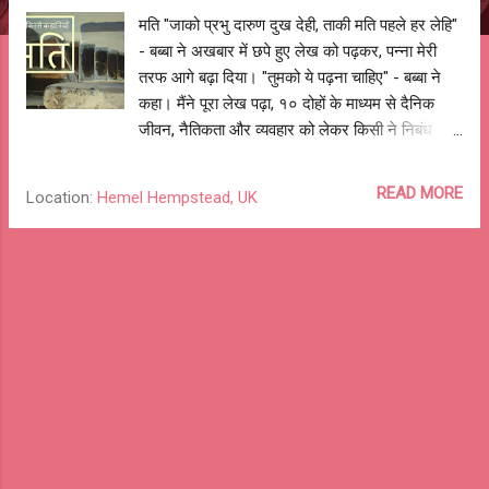
मति "जाको प्रभु दारुण दुख देही, ताकी मति पहले हर लेहि"
- बब्बा ने अखबार में छपे हुए लेख को पढ़कर, पन्ना मेरी
तरफ आगे बढ़ा दिया। "तुमको ये पढ़ना चाहिए" - बब्बा ने
कहा। मैंने पूरा लेख पढ़ा, १० दोहों के माध्यम से दैनिक
जीवन, नैतिकता और व्यवहार को लेकर किसी ने निबंध
लिखा था। जब पढ़ने के बाद मैंने अखबार के पन्ने बब्बा को
वापस दिए, उन्होंने उस लेख को दोबारा पढ़ा। "एक दोहा तो
READ MORE
Location:
Hemel Hempstead, UK
शायद तुलसी रामायण का है, दूसरा पता नहीं कहाँ से लिया
गया है" - बब्बा ने एक बार फिर से दोहे तो पढ़ा। बब्बा बची
हुई अखबार की खबरें पढ़ते रहे और मुझे खेल वाले पृष्ठ
पकड़ा दिए। बीच-बीच में बब्बा ने मेरी पढ़ाई सम्बंधित सवाल
पूँछे। आगे क्या पढ़ना है? कौनसे विषय पढ़ते हो?, स्कूल में
कैसे नंबर आते हैं? और बहुत सी बातें हुई। अख़बार को
खिड़की पर रखने दिया और इशारा कर के तख़त पर
बुलाया। मैं समझ गया था कि मुझे उनके पैर दबाना है।
पता नहीं किस बात से उनका ध्यान तुलसीदास जी के दोहे
पर फिर से गया। उन्होंने मुझ से बोला - "तुमको - जाको
प्रभु दारुण दुख देही, ताकी मति पहले हर लेहि - का मतलब